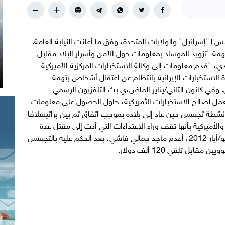
لـ"إسرائيل" والولايات المتحدة، وفق ما أعلنت النيابة العامة.
مة "تزويد الموساد بمعلومات حول الأمن وأسرار البلاد مقابل
ي، "قدم معلومات إلى وكالة الاستخبارات المركزية الأميركية
 الاستخبارات الإيرانية بانتظام عن اعتقال أشخاص بتهمة
 وفي كانون الثاني/يناير الماض،ي بث التلفزيون الرسمي
ل لصالح الاستخبارات الأمريكية، حاول الحصول على معلومات
 أنشطة تجسس حين عاد إلى بلاده بموجب اتفاق تم بين براتيسلافا
والأميركية بأنها تقف وراء الاعتداءات التي أدت إلى مقتل عدة
علماء نوويين إيرانيين في السنوات الماضية. وفي مايو/أيار 2012، أعدم ماجد جمالي فاشي، بعد الحكم عليه بالتجسس
ل تلقي 120 ألف دولار.