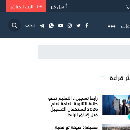
أرسل خبر
البث المباشر
ش"
 في ا...
عات
ثر قراءة
رابط تسجيل.. التعليم تدعو
طلبة الثانوية العامة لعام
2026 لاستكمال التسجيل
قبل إغلاق الرابط
صحيفة: صيغة توافقية