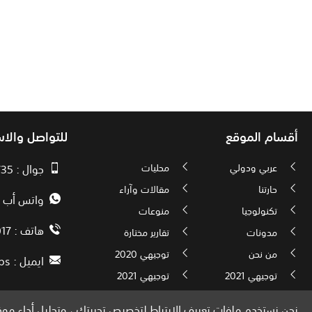
أقسام الموقع
للتواصل والا
عربي ودولي
محليات
جوال : 00970593010735
حارتنا
مقالات وآراء
واتس أب : 72592034000
تكنولوجيا
منوعات
هاتف : 00972082886017
مدونات
تقارير مختارة
من نحن
توجيهي 2020
ايميل :
ps
توجيهي 2021
توجيهي 2021
نحن نستخدم ملفات تعريف الارتباط لتخصيص تجربتك ، وتحليل أداء موقع