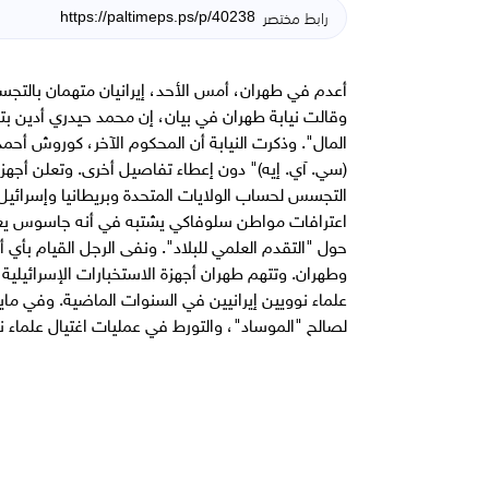
رابط مختصر
أعدم في طهران، أمس الأحد، إيرانيان متهمان بالتجسس 
وقالت نيابة طهران في بيان، إن محمد حيدري أدين بته
المال". وذكرت النيابة أن المحكوم الآخر، كوروش أحمد
(سي. آي. إيه)" دون إعطاء تفاصيل أخرى. وتعلن أجهزة
التجسس لحساب الولايات المتحدة وبريطانيا وإسرائيل.
اعترافات مواطن سلوفاكي يشتبه في أنه جاسوس يعم
حول "التقدم العلمي للبلاد". ونفى الرجل القيام بأي
وطهران. وتتهم طهران أجهزة الاستخبارات الإسرائيلية 
لصالح "الموساد"، والتورط في عمليات اغتيال علماء نوويين مقاب