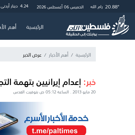
21.12°
24.98°
20.88°
3
4.24
4.05
دولار أمريكي
دينار أردني
جنيه إسترلي
غزة
القدس
رام الله
الخميس 06 أغسطس 2026
الرئيسية
أهم الأخ
الرئيسية
أهم الأخبار
عرض الخبر
خبر:
إعدام إيرانيين بتهمة ال
20 مايو 2013 . الساعة 05:12 ص بتوقيت القدس