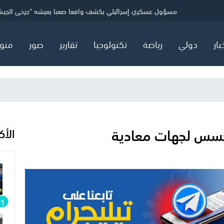
ني
الاحتلال يفرج عن 24 أسيرًا من غزة
مسؤول عسكري إسرائيلي يكشف واقعا صعبا يعيشه "جرحى الجي
بعد الأزمة.. إنفانتينو يعقد اجتماعا طارئا مع كبار مسؤولي "الفيفا"
بار
دولي
رياضة
تكنولوجيا
تقارير
صور
منو
تجسس لجهات معادية
الأك