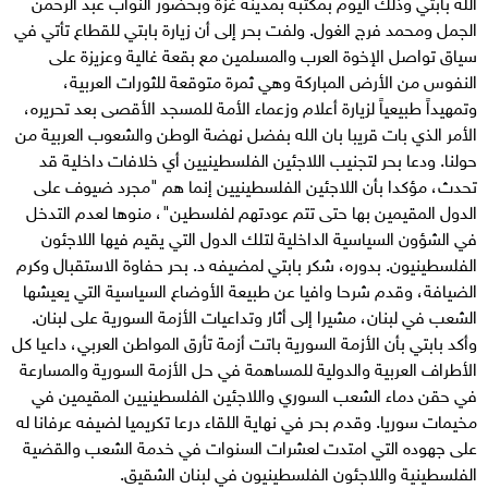
الله بابتي وذلك اليوم بمكتبه بمدينة غزة وبحضور النواب عبد الرحمن
الجمل ومحمد فرج الغول. ولفت بحر إلى أن زيارة بابتي للقطاع تأتي في
سياق تواصل الإخوة العرب والمسلمين مع بقعة غالية وعزيزة على
النفوس من الأرض المباركة وهي ثمرة متوقعة للثورات العربية،
وتمهيداً طبيعياً لزيارة أعلام وزعماء الأمة للمسجد الأقصى بعد تحريره،
الأمر الذي بات قريبا بان الله بفضل نهضة الوطن والشعوب العربية من
حولنا. ودعا بحر لتجنيب اللاجئين الفلسطينيين أي خلافات داخلية قد
تحدث، مؤكدا بأن اللاجئين الفلسطينيين إنما هم "مجرد ضيوف على
الدول المقيمين بها حتى تتم عودتهم لفلسطين"، منوها لعدم التدخل
في الشؤون السياسية الداخلية لتلك الدول التي يقيم فيها اللاجئون
الفلسطينيون. بدوره، شكر بابتي لمضيفه د. بحر حفاوة الاستقبال وكرم
الضيافة، وقدم شرحا وافيا عن طبيعة الأوضاع السياسية التي يعيشها
الشعب في لبنان، مشيرا إلى أثار وتداعيات الأزمة السورية على لبنان.
وأكد بابتي بأن الأزمة السورية باتت أزمة تأرق المواطن العربي، داعيا كل
الأطراف العربية والدولية للمساهمة في حل الأزمة السورية والمسارعة
في حقن دماء الشعب السوري واللاجئين الفلسطينيين المقيمين في
مخيمات سوريا. وقدم بحر في نهاية اللقاء درعا تكريميا لضيفه عرفانا له
على جهوده التي امتدت لعشرات السنوات في خدمة الشعب والقضية
الفلسطينية واللاجئون الفلسطينيون في لبنان الشقيق.