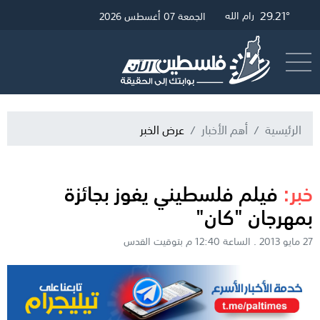
32.32°
29.45°
29.21°
غزة
القدس
رام الله
الجمعة 07 أغسطس 2026
أرسل خبر
البث المباشر
الرئيسية
أهم الأخبار
عرض الخبر
خبر:
فيلم فلسطيني يفوز بجائزة
بمهرجان "كان"
27 مايو 2013 . الساعة 12:40 م بتوقيت القدس