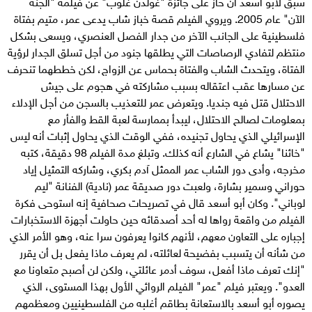
سبق لأبو اسعد أن حاز على جائزة "غولدن غلوب" عن فيلمه "الجنة
الآن" عام 2005. ويروي الفيلم قصة خباز شاب يدعى عمر، متيم بفتاة
فلسطينية على الجانب الآخر من جدار الفصل العنصري، ويسعى بشكل
منتظم لتفادي الرصاصات التي يطلقها جنود من أجل تسلق الجدار لرؤية
الفتاة، ويتحدث الشاب والفتاة بحماس عن الزواج، لكن خططهما تنحرف
عن مسارها عقب اعتقاله بسبب مشاركته في هجوم على جيش
الاحتلال قتل فيه جنديا. ويتعرض عمر للتعذيب بالسجن من أجل الإدلاء
بمعلومات لصالح الاحتلال، ليبدأ بممارسة لعبة القط والفأر مع
الإسرائيلي الذي يحاول تجنيده، ففي الوقت الذي يحاول إثبات أنه ليس
"خائنا" يشاع في الشارع أنه كذلك. وتبلغ مدة الفيلم 98 دقيقة، كتبه
مخرجه، وأدى دور الشاب عمر الممثل آدم بكري، وشاركه التمثيل إياد
حوراني وسمير بشارة، ولعبت دور صديقة عمر (نادية) الفنانة "ليم
لوباني". وكان أبو أسعد قال في تصريحات صحافية إنه استوحى فكرة
الفيلم من واقعة رواها له أحد أصدقائه حين حاولت أجهزة الاستخبارات
إجباره على التعاون معهم، لأنهم كانوا يعرفون سرا عنه، وهو الأمر الذي
من شأنه أن يتسبب بفضيحة لعائلته، لم يعرف ماذا يفعل بل أن يقرر
"إنك تعرف ماذا أفعل، سوف أدمر عائلتي، ولكن لن أصبح متعاونا مع
العدو". ويعتبر فيلم "عمر" الفيلم الروائي الأول بهذا المستوى، الذي
يصوره أبو أسعد بالاستعانة بطاقم أغلبه من الفلسطينيين ومعظمهم