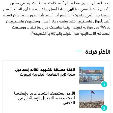
جدد بالمجال، وحول هذا يقول "لقد كانت مخاطرة كبيرة. في بعض
الأحيان قلت لنفسي، يا إلهي، ماذا أفعل، ولكن عندما أرى النتائج أصبح
سعيدا جدا لأنني خاطرت". ويشعر أبو أسعد بأنه فخور خاصة وأن الفيلم
أنتج بأموال فلسطينية فقد ساهم رجال أعمال ومغتربون فلسطينيون
بـ95% من موازنة الفيلم، بينما ساهمت دبي بما تبقى. ووصفت
الصحافة الاسرائيلية فوز الفيلم بالجائزة بـ"الفضيحة".
الأكثر قراءة
لافتة عملاقة للشهيد القائد إسماعيل
هنية تزين الضاحية الجنوبية لبيروت
الأردن يستضيف اجتماعا عربيا وإسلاميا
لبحث تصعيد الاحتلال الإسرائيلي في
القدس