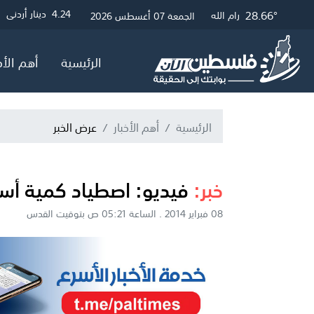
28.9°
28.66°
30.39°
3.01
4.24
4.05
دينار أردني
دولار أمريكي
جنيه إسترلين
غزة
القدس
رام الله
الجمعة 07 أغسطس 2026
الرئيسية
أهم الأخ
الرئيسية
أهم الأخبار
عرض الخبر
خبر:
فيديو: اصطياد كمية أس
08 فبراير 2014 . الساعة 05:21 ص بتوقيت القدس