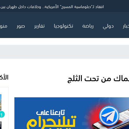
ي
الاتحاد الإنجليزي لكرة القدم يسحب دعمه لإنفانتينو
أردان وإدلشتاين يعلنان تأسيس حزب إسرائيلي يميني جديد
انتقاد لـ"دبلوماسية المسرح" الأمريكية.. وخلافات داخل طهران بين "
بار
دولي
رياضة
تكنولوجيا
تقارير
صور
منو
ماك من تحت الثلج
الأك