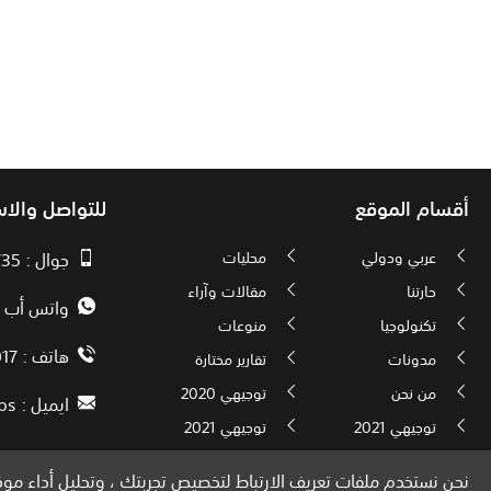
أقسام الموقع
للتواصل والا
عربي ودولي
محليات
جوال : 00970593010735
حارتنا
مقالات وآراء
واتس أب : 72592034000
تكنولوجيا
منوعات
هاتف : 00972082886017
مدونات
تقارير مختارة
من نحن
توجيهي 2020
ايميل :
ps
توجيهي 2021
توجيهي 2021
نحن نستخدم ملفات تعريف الارتباط لتخصيص تجربتك ، وتحليل أداء موقع