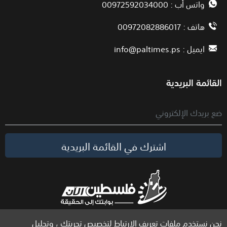
واتس أب : 00972592034000
هاتف : 00972082886017
ايميل :
info@paltimes.ps
القائمة البريدية
اشترك في القائمة البريدية
نحن نستخدم ملفات تعريف الارتباط لتخصيص تجربتك ، وتحليل
الحقوق محفوظة لموقع فلسطين الآن © 2026