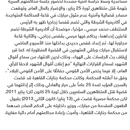
مساعديه وسط حراسة أمنية مشددة لحضور جلسة محاكمتهم السرية
بتهمة قتل متظاهري ثورة 25 يناير، والإضرار بالمال العام. وتوقعت
مصادر قضائية وأمنية عدم مثول مبارك في قاعة المحاكمة المتواجدة
في أكاديمية الشرطة والتي تضم قفصا زجاجيا ظهر به الرئيس
المختطف محمد مرسي، مؤخرا، موضحة أن أكاديمية الشرطة تضم
قاعتين إحداهما، يحاكم فيها مرسي بقفص زجاجي، والثانية قاعة
مجاورة لها، تم إعداد قفص حديدي بداخلها منذ الأسبوع الماضي
لاستقبال مبارك وباقي المتهمين في القضية المنظورة له. كما قرر
إيقاف بث الجلسات على الهواء، وذلك لحين الانتهاء من سماع أقوال
الشهود لسماع القرارات النهائية "مع إعلان أقوال الشهود لاحقا للرأي
العام، إلا فيما يخص الأمن القومي حفاظًا على الأمن القومي للبلاد"،
وفق ما أعلنته المحكمة. وكانت محكمة جنايات القاهرة قد قضت
بالسجن المؤبد لمدة 25 عاماً على مبار والعادلي وذلك إثر إدانتهما في
قضية قتل المتظاهرين السلميين خلال ثورة 25 كانون ثان/ يناير 2011.
لكن محكمة مصرية قضت في (13 يناير/ كانون الثاني 2013) بقبول
الطعون المقدمة من مبارك، ووزير داخليته على الحكم الصادر ضدهما
من محكمة جنايات القاهرة، وأمرت بإعادة محاكمتهم أمام دائرة مغايرة.