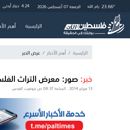
28.13°
22.75°
24.45°
23.66°
3.01
4.24
4.05
0.06
دينار أردني
جنيه مصري
دولار أمريكي
جنيه إسترلين
غزة
الخليل
القدس
رام الله
الجمعة 07 أغسطس 2026
الرئيسية
أهم الأخ
الرئيسية
أهم الأخبار
عرض الخبر
خبر:
صور: معرض التراث الفلسط
13 فبراير 2014 . الساعة 08:37 ص بتوقيت القدس