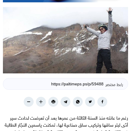
رابط مختصر
رغم ما عانته منذ السنة الثالثة من عمرها بعد أن تعرضت لحادث سير
أدّى لبتر ساقها وتركيب ساق صناعية لها، تمكنت ياسمين النجّار الطالبة