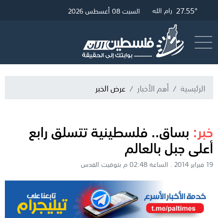
30.69°
27.55°
27.79°
غزة
القدس
رام الله
السبت 08 أغسطس 2026
أرسل خبر
البث المباشر
الرئيسية
أهم الأخبار
عرض الخبر
خبر:
بساق.. فلسطينية تتسلق رابع
أعلى جبل بالعالم
19 فبراير 2014 . الساعة 02:48 م بتوقيت القدس