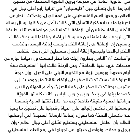
في الثانوية العامة في مدرسة بورين الثانوية المختلطة من تحقيق
إنجازها الأول بتسلّق جبل "كليمنجارو" في تنزانيا رابع أعلى جبل في
العالم، ورفعها العلم الفلسطيني على قمة الجبل. وتحدّثت النجار عن
تجربتها منذ بداية فكرة التسلّق التي كانت تأمل من خلالها إرسال رسالة
للأطفال الفلسطينيين أن الإعاقة لا تمنعنا من مواصلة حياتنا بالطريقة
التي نريدها، ولا تمنعنا من ممارسة الرياضة. وبلغتها البسيطة، قالت
ياسمين إن الإعاقة هي إعاقة الفكر وليست إعاقة الجسد، وقدّمت
الشكر لوالدها ولجمعية إغاثة أطفال فلسطين التي رعت النشاط.
وأضافت أن "الناس ينظرون إليك كما تنظر لنفسك وإن حياتنا عبارة عن
محطات نتزود منها بالطاقة". وعن الرحلة قالت إنها "استغرقت ستة
أيام صعوداً ويومين نزولاً مع التخييم الليلي على الجبل، وإن درجة
الحرارة كانت ست تحت الصفر على ارتفاع 1000 متر ووصلت إلى
عشرين درجة تحت الصفر على قمة الجبل". وأمام المهنئين الذين
قصدوا بيتها في بلدة بورين جنوبي نابلس، كانت كلماتها القويّة
وإرادتها الصلبة حقيقة ظاهرة تبدو من خلال ثقتها العالية بنفسها،
وبسمتها التي تعكس إقبالها على الحياة وقدرتها على تحقيق ما يعجز
عنه مكتملي الصحّة كما تقول، إضافة للرسالة العظيمة التي أوصلتها
للعالم بأن الطفل الفلسطيني يستطيع تسّلق أعلى جبال العالم -وإن
برجل واحدة -، وتواصل حديثها عن تجربتها في رفع العلم الفلسطيني