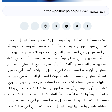
رابط مختصر
وزعت جمعية السلامة الخيرية، وبتمويل كريم من هيئة الهلال الأحمر
الإماراتي بغزة، بتوزيع طرود غذائية، وأغطية شتوية، وشنط مدرسية
على المتضررين في المنخفض الجوي الأخير، وذلك ضمن مشروع
"إغاثة المتضررين في قطاع غزة" للتخفيف من معاناة أسر ذوي الاعاقة
المتضررة من المنخفض "أليكسا". وأوضح د.فادي القرشلي - منسق
المشاريع - أن هذه المساعدات التي تشمل عشرات الأسر تأتي ضمن
سلسلة مشاريع الجمعية الإغاثية، مؤكداً استمرار الجمعية في جهودها
وعملها بتقديم المساعدات لتخفيف المعاناة عن جميع الجرحى وذوي
الإعاقة. وبيّن القرشلي أن عملية التوزيع شملت 99 طرد غذائي و 99
بطانية شتوية و99شنطة مدرسية. العائلات المستفيدة شكرت بدورها،
جمعية السلامة الخيرية لتنفيذ مثل هذه المشاريع التي تخفف من
المعاناة عليهم وامتنانها لهيئة الهلال الأحمر الإماراتي التي مولت هذا
المشروع.