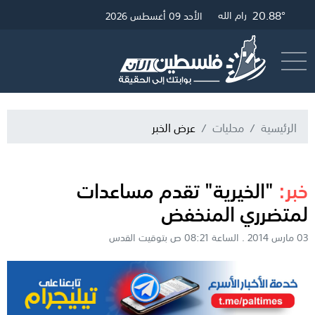
26.06°
20.88°
21.12°
غزة
القدس
رام الله
الأحد 09 أغسطس 2026
أرسل خبر
البث المباشر
الرئيسية
محليات
عرض الخبر
خبر:
"الخيرية" تقدم مساعدات
لمتضرري المنخفض
03 مارس 2014 . الساعة 08:21 ص بتوقيت القدس