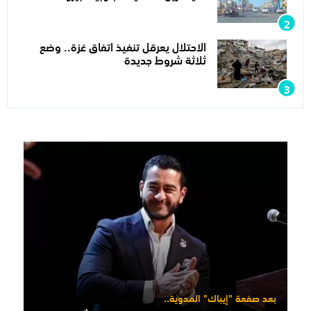
الاحتلال يعرقل تنفيذ اتفاق غزة.. وضع
ثلاثة شروط جديدة
بعد صفعة "إيباك" المدوية..