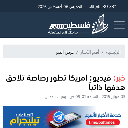
30.33°
32.69°
30.57°
غزة
القدس
رام الله
الخميس 06 أغسطس 2026
أرسل خبر
البث المباشر
الرئيسية
أهم الأخبار
عرض الخبر
خبر:
فيديو: أمريكا تطور رصاصة تلاحق
هدفها ذاتياً
03 فبراير 2015 . الساعة 09:01 ص بتوقيت القدس