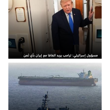
مسؤول إسرائيلي: ترامب يريد اتفاقا مع إيران بأي ثمن