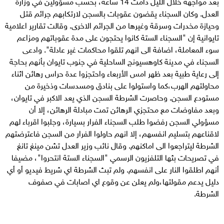
بعد مواجهة خلال الليل دامت 14 ساعة، بحسب مسؤولين في وزارة
العدل. وكان السجناء يقضون عقوبات بالسجن لارتكابهم جرائم قتل
وحيازة مخدرات وسرقة وغيرها من الجرائم الاخرى. وقالت تقارير اعلامية
تايوانية إن "السجناء الستة كانوا يحتجون على مدة عقوباتهم ومزاعم
سوء المعاملة، اضافة الى انهم تلقوا محاكمات غير عادلة". وادعى
السجناء في مدينة كاوهسيونج الساحلية في جنوب تايوان بأنهم بحاجة
إلى رعاية طبية بعد ظهر امس الأربعاء واحتجزوا عدة حراس رهائن اثناء
محاولتهم الهرب،كما واستولوا على بنادق ومسدسات وذخيرة من
مستودع السجن. وحاصرت الشرطة السجن الذي يعد الاكبر في تايوان،
وبعد مفاوضات مع محتجزي الرهائن تمت مبادلة الرهائن، إلا أن
مسؤولي السجن رفضوا طلب السجناء الفرار بسيارة، وجلبوا اقرباء لهم
لاقناعهم بتسليم انفسهم، إلا انهم حاولوا الفرار من السجن فاعترضتهم
الشرطة ليتراجعوا الى اماكنهم. وقال نائب وزير العدل تشن مينغ تانغ
في تصريحات بثها التلفزيون الرسمي "السجناء الستة انتحروا"، مضيفا
أنهم اطلقوا النار على انفسهم. ولم تبث الشرطة اي شريط فيديو أو أي
دليل يدعم مقولتها،ولم يعلن عن وقوع اي اصابات في صفوف
الشرطة.