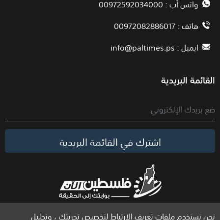
واتس أب : 00972592034000
هاتف : 00972082886017
ايميل :
info@paltimes.ps
القائمة البريدية
اشترك في القائمة البريدية
نحن نستخدم ملفات تعريف الارتباط لتخصيص تجربتك ، وتحليل
الحقوق محفوظة لموقع فلسطين الآن © 2026