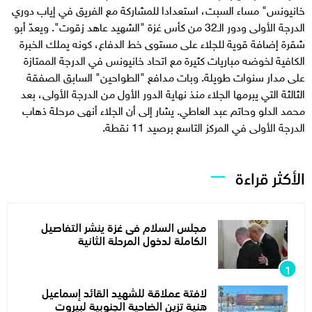
خانيونس" مساء السبت، استعدادا للمشاركة مع الفريق في إياب دوري
الدرجة الأولى ودور الـ32 من كأس غزة "الشهيد عاهد زقوت". ويعدّ أبو
شقرة إضافة قوية للجلاء على مستوى خط الدفاع، كونه يملك الخبرة
الكافية لخوضه مباريات كثيرة مع اتحاد خانيونس في الدرجة الممتازة
على مدار سنوات طويلة. وبات مدافع "الطواحين" السابق الصفقة
الثالثة التي يبرمها الجلاء منذ نهاية الدور الأول من الدرجة الأولى، بعد
محمد الدلو وحاتم عبد العاطي. يشار إلى أن الجلاء أنهى مرحلة ذهاب
الدرجة الأولى في المركز التاسع برصيد 11 نقطة.
الأكثر قراءة
مجلس السلام فى غزة ينشر التفاصيل
الكاملة لدخول المرحلة الثانية
لافتة عملاقة للشهيد القائد إسماعيل
هنية تزين الضاحية الجنوبية لبيروت