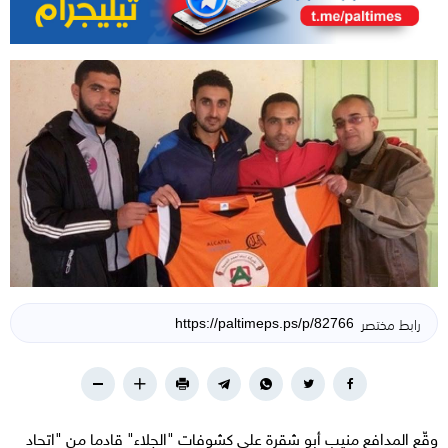
رابط مختصر
وقّع المدافع منيب أبو شقرة على كشوفات "الجلاء" قادما من "اتحاد