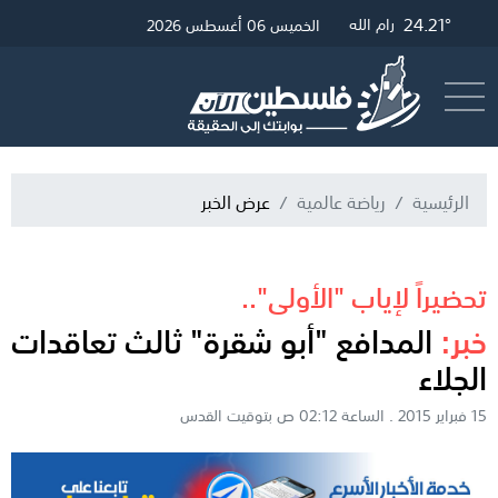
24.45°
27.66°
24.21°
غزة
القدس
رام الله
الخميس 06 أغسطس 2026
أرسل خبر
البث المباشر
الرئيسية
رياضة عالمية
عرض الخبر
تحضيراً لإياب "الأولى"..
خبر:
المدافع "أبو شقرة" ثالث تعاقدات
الجلاء
15 فبراير 2015 . الساعة 02:12 ص بتوقيت القدس