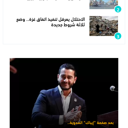
الاحتلال يعرقل تنفيذ اتفاق غزة.. وضع
ثلاثة شروط جديدة
بعد صفعة "إيباك" المدوية..