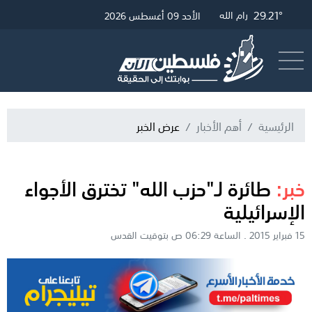
29.45°
29.21°
31.3°
غزة
القدس
رام الله
الأحد 09 أغسطس 2026
أرسل خبر
البث المباشر
الرئيسية
أهم الأخبار
عرض الخبر
خبر:
طائرة لـ"حزب الله" تخترق الأجواء
الإسرائيلية
15 فبراير 2015 . الساعة 06:29 ص بتوقيت القدس