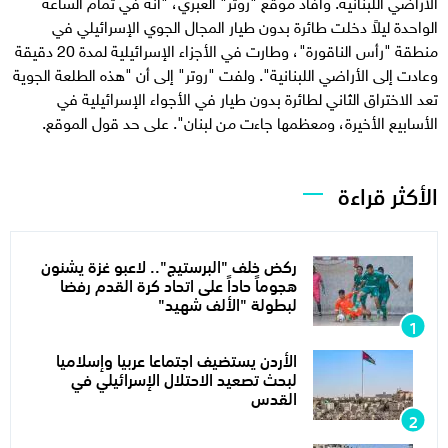
الأراضي اللبنانية. وأفاد موقع "روتر" العبري، "أنه في تمام الساعة
الواحدة ليلاً دخلت طائرة بدون طيار المجال الجوي الإسرائيلي في
منطقة "رأس الناقورة"، وطارت في الأجزاء الإسرائيلية لمدة 20 دقيقة
وعادت إلى الأراضي اللبنانية". ولفت "روتر" إلى أن "هذه الطلعة الجوية
تعد الاختراق الثاني لطائرة بدون طيار في الأجواء الإسرائيلية في
الأسابيع الأخيرة، ومعظمها جاءت من لبنان". على حد قول الموقع.
الأكثر قراءة
ركض خلف "البرستيج".. لاعبو غزة يشنون
هجوماً حاداً على اتحاد كرة القدم رفضا
لبطولة "الألف شهيد"
الأردن يستضيف اجتماعا عربيا وإسلاميا
لبحث تصعيد الاحتلال الإسرائيلي في
القدس