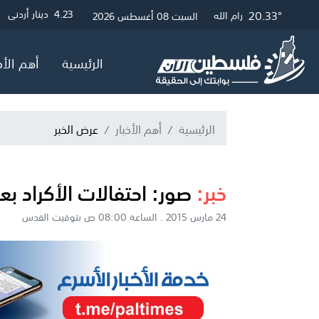
19.42°
26.46°
20.57°
20.33°
3
4.23
4.05
0.06
دولار أمريكي
دينار أردني
جنيه مصري
جنيه إسترلين
غزة
الخليل
القدس
رام الله
السبت 08 أغسطس 2026
الرئيسية
أهم الأخ
الرئيسية
أهم الأخبار
عرض الخبر
خبر:
صور: احتفالات الأكراد بعيد
24 مارس 2015 . الساعة 08:00 ص بتوقيت القدس