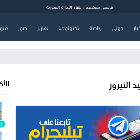
ي
قاسم: مستعدون للقاء الإدارة السورية
توضيح مهم صادر عن هيئة البترول في قطاع غزة
انتحارات غامضة تهز قيادة الحرب السيبرانية الأمريكية
السعودية وتركيا وباكستان توقع اتفاق "دفاع مشترك"
بار
دولي
رياضة
تكنولوجيا
تقارير
صور
منو
 النيروز
الأك