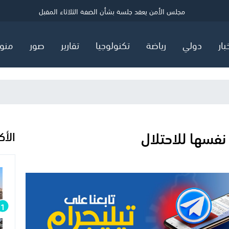
ي
إصابتان في هجوم للمستوطنين شرق نابلس
مجلس الأمن يعقد جلسة بشأن الضفة الثلاثاء المقبل
رئيس كولومبيا يدشن صفحة جديدة مع الاحتلال الإسرائيلي
بعد قرار بن غفير الجديد بخصوص الأسرى.. دعوات حقوقية للتدخل ل
بار
دولي
رياضة
تكنولوجيا
تقارير
صور
منو
 نفسها للاحتلال
الأك