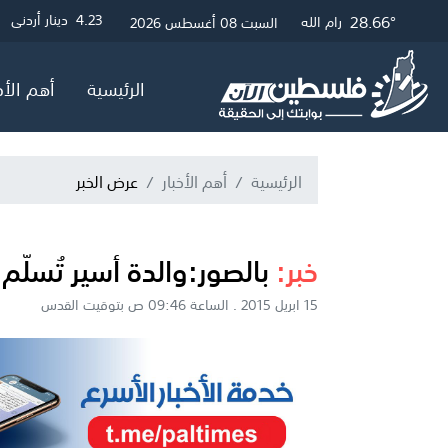
28.9°
31.83°
27.75°
28.66°
3
4.23
4.05
0.06
دولار أمريكي
دينار أردني
جنيه مصري
جنيه إسترلين
غزة
القدس
الخليل
رام الله
السبت 08 أغسطس 2026
الرئيسية
أهم الأخ
الرئيسية
أهم الأخبار
عرض الخبر
خبر:
بالصور:والدة أسير تُسلّم
15 ابريل 2015 . الساعة 09:46 ص بتوقيت القدس