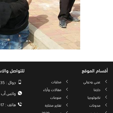
أقسام الموقع
للتواصل والا
عربي ودولي
محليات
جوال : 00970593010735
حارتنا
مقالات وآراء
واتس أب : 72592034000
تكنولوجيا
منوعات
هاتف : 00972082886017
مدونات
تقارير مختارة
من نحن
توجيهي 2020