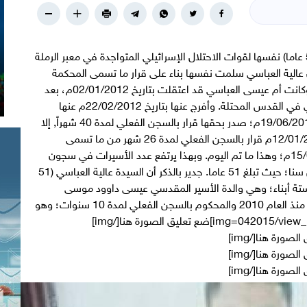
سلمت المواطنة عالية شيخ علي محمود العباسي (51 عاما) نفسها لقوات الاحتلال الإسرائيلي المتواجدة في معبر الرملة
الية العباسي سلمت نفسها بناء على قرار ما تسمى المحكمة
العليا الإسرائيلية بسجنها سجنا فعليا لمدة 26 شهراً. وكانت أم عيسى العباسي قد اعتقلت بتاريخ 02/01/2012م، بعد
اتهامها من قبل سلطات الاحتلال بمحاولة طعن جندي في القدس المحتلة. وأفرج عنها بتاريخ 22/02/2012م عنها
بشرط الإقامة الجبرية مع دفع غرامة مالية؛ وبتاريخ 19/06/2014م؛ صدر بحقها قرار بالسجن الفعلي لمدة 40 شهراً, إلا
أنه بعد أن تم استئناف الحكم صدر بحقها بتاريخ 12/01/2015م قرار بالسجن الفعلي لمدة 26 شهر من ما تسمى
المحكمة العليا ،على أن تسلم نفسها بتاريخ 15/04/2015م؛ وهذا ما تم اليوم. وبهذا يرتفع عدد الأسيرات في سجون
الاحتلال إلى 25 أسيرة؛ وتعد الأسيرة العباسي أكبرهن سنا؛ حيث تبلغ 51 عاما. جدير بالذكر أن السيدة عالية العباسي (51
ستة أبناء؛ وهي والدة الأسير المقدسي عيسى داوود موسى
العباسي (30عاماً) القابع في سجن النقب الصحراوي؛ منذ العام 2010 والمحكوم بالسجن الفعلي لمدة 10 سنوات؛ وهو
أحد كوادر حركة الجهاد الإسلامي. [img=042015/view_1429091063.jpg]ضع تعليق الصورة هنا[/img]
[img=042015/view_1429091101.jpg]ضع تعليق الصورة هنا[/img]
[img=042015/view_1429091082.jpg]ضع تعليق الصورة هنا[/img]