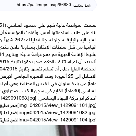
رابط مختصر
بناء على طلب استدعائها أمس. وأفادت المؤسسة أن ع
عاماً) من بلدة سلوان في القدس المحتلة؛ وهي أم ل
[img=042015/view_1429091104.jpg]ضع تعليق الصورة هنا[/img]