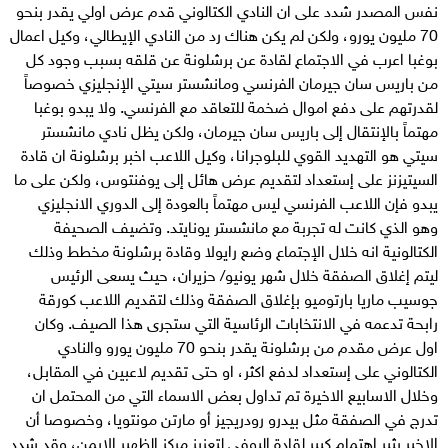
نفس المصدر شدد على ان النادي الكتالوني قدم عرض اولي يقدر بنحو
70 مليون يورو، ولكن لم يكن هناك رد من النادي الإيطالي، وكيل اعمال
بوغبا اعرب في الاجتماع لقادة عن برشلونة عن قلقه بسبب وجود كل
من باريس سان جيرمان الفرنسي ومانشستر سيتي الإنجليزي خصوصاً
لقدرتهم على دفع اموال ضخمة للتعاقد مع الفرنسي. ولا يبدو بوغبا
مهتماً بالإنتقال إلى باريس سان جيرمان، ولكن يظل نادي مانشستر
سيتي هو التهديد القوي للبلوجرانا، وكيل اللاعب اخبر برشلونة ان قادة
السيتيزنز على إستعداد لتقديم عرض هائل إلى يوفنتوس، ولكن على ما
يبدو فإن اللاعب الفرنسي ليس مهتماً بالعودة إلى الدوري الانجليزي
وهو الذي كانت له تجربة مع مانشستر يونايتد. وتضيف الصحيفة
الكتالونية انه خلال الإجتماع وضع رايولا وقادة برشلونة مخطط وذلك
ليتم إغلاق الصفقة خلال شهر يونيو/ حزيران، حيث يسعى الرئيس
جوسيب ماريا بارتوميو بإغلاق الصفقة وذلك لتقديم اللاعب كورقة
رابحة تدعمه في الانتخابات الرئاسية التي ستجرى هذا الصيف. وكان
اول عرض مقدم من برشلونة يقدر بنحو 70 مليون يورو والنادي
الكتالوني على إستعداد لدفع اكثر، او حتى تقديم لاعبين في المقابل،
وخلال الاسابيع الاخيرة تم تداول بعض الاسماء التي من المحتمل ان
تدرج في الصفقة مثل بيدرو رودريجيز أو مارتن مونتويا، وخصوصا أن
الاخير يثير إهتمام كبير لقادة اليوفي لتعزيز مركز الظهير الايمن، وقد شدد