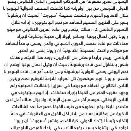
الإسباني لتعزيز صفوفه في الميركاتو الصيفي، النادي الكتالوني يضع
الدولي الفرنسي من بين اولوياته كما كشفت الصحف الموالية للبلوجرانا
خلال الاسابيع الاخيرة. وكشفت صحيفة "سبورت" السبت ان برشلونة
يسير على الطريق الصحيح للتعاقد مع نجم البيانكونيري، إذ انه خلال
الاسبوع الماضي كان هناك إجتماع بين قادة الفريق الكتالوني مع مينو
رايولا وكيل اعمال بوغبا، وسافر رايولا إلى مدينة برشلونة لإجراء
محادثات مع قادة متصدر الدوري الإسباني والذي يسعى جاهداً للتعاقد
مع موكله. واكدت الصحيفة الكتالونية ان رايولا إلتقى مع المدير
الرياضي ارييدو برايدا وبعض من الإداريين، وبعد هذا الاجتماع هناك
شعور بالتفاؤل لدى قادة برشلونة، حيث ان وكيل اعمال بوغبا اوضح ان
نجم اليوفي يعطي الاولوية لبرشلونة ومن جانب آخر فإن قادة البلوجرانا
شددوا لرايولا انهم سيضعون كل الموارد اللازمة للتوقيع معه. وينوي
النادي الكتالوني التعاقد مع بوغبا في سوق الإنتقالات الصيفية رغم
وجود عقوبة المنع من الفيفا بإجراء صفقات، إذ انهم سيتركونه في
النادي الإيطالي لموسم آخر على سبيل الإعارة، ولا يزال هناك آمل لدى
متصدر الليغا برفع العقوبة من طرف الفيفا خصوصاً بعد الشائعات
الاخيرة عن إمكانية إعفاء من بلاتر لكل الفرق من العقوبات في حالة
إنتخابه رئيساً للإتحاد الدولي لكرة القدم. وتشير "سبورت" ان رايولا
تواجد في برشلونة بسبب رغبة اللاعب في ارتداء قميص البلوجرانا،