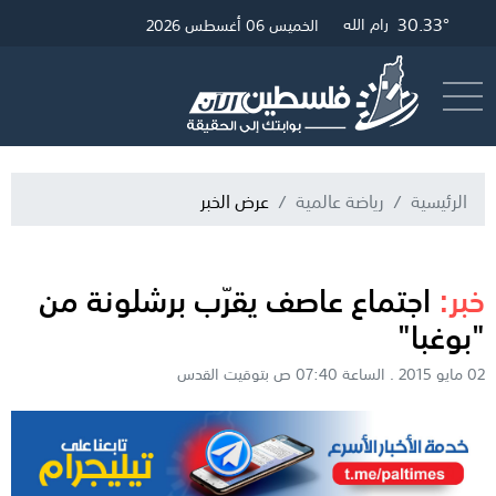
30.33°
32.69°
30.57°
غزة
القدس
رام الله
الخميس 06 أغسطس 2026
أرسل خبر
البث المباشر
الرئيسية
رياضة عالمية
عرض الخبر
خبر:
اجتماع عاصف يقرّب برشلونة من
"بوغبا"
02 مايو 2015 . الساعة 07:40 ص بتوقيت القدس