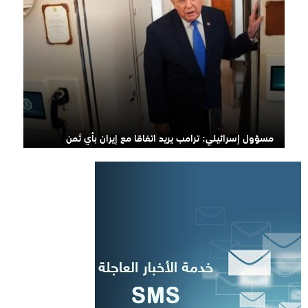
مسؤول إسرائيلي: ترامب يريد اتفاقا مع إيران بأي ثمن