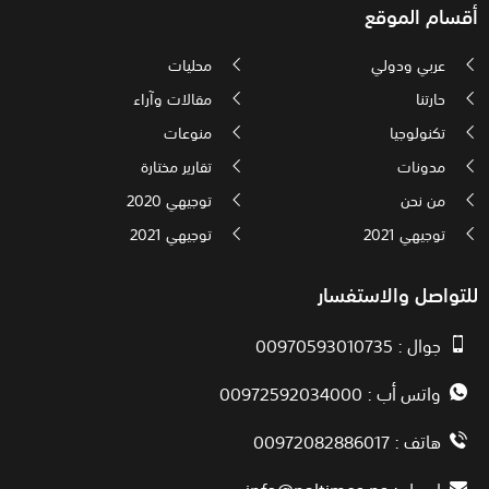
أقسام الموقع
عربي ودولي
محليات
حارتنا
مقالات وآراء
تكنولوجيا
منوعات
مدونات
تقارير مختارة
من نحن
توجيهي 2020
توجيهي 2021
توجيهي 2021
للتواصل والاستفسار
جوال : 00970593010735
واتس أب : 00972592034000
هاتف : 00972082886017
ايميل :
info@paltimes.ps