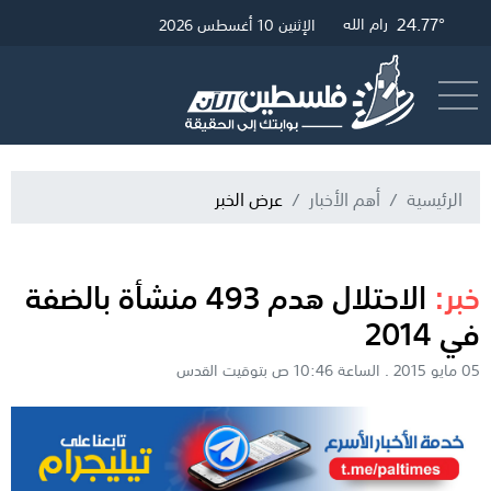
26.65°
25.01°
24.77°
غزة
القدس
رام الله
الإثنين 10 أغسطس 2026
أرسل خبر
البث المباشر
الرئيسية
أهم الأخبار
عرض الخبر
خبر:
الاحتلال هدم 493 منشأة بالضفة
في 2014
05 مايو 2015 . الساعة 10:46 ص بتوقيت القدس