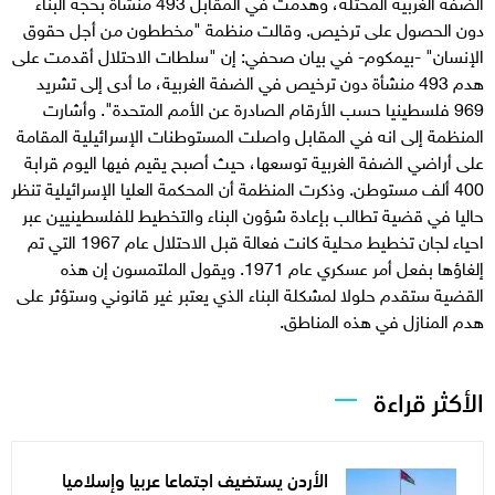
الضفة الغربية المحتلة، وهدمت في المقابل 493 منشأة بحجة البناء
دون الحصول على ترخيص. وقالت منظمة "مخططون من أجل حقوق
الإنسان" -بيمكوم- في بيان صحفي: إن "سلطات الاحتلال أقدمت على
هدم 493 منشأة دون ترخيص في الضفة الغربية، ما أدى إلى تشريد
969 فلسطينيا حسب الأرقام الصادرة عن الأمم المتحدة". وأشارت
المنظمة إلى انه في المقابل واصلت المستوطنات الإسرائيلية المقامة
على أراضي الضفة الغربية توسعها، حيث أصبح يقيم فيها اليوم قرابة
400 ألف مستوطن. وذكرت المنظمة أن المحكمة العليا الإسرائيلية تنظر
حاليا في قضية تطالب بإعادة شؤون البناء والتخطيط للفلسطينيين عبر
احياء لجان تخطيط محلية كانت فعالة قبل الاحتلال عام 1967 التي تم
إلغاؤها بفعل أمر عسكري عام 1971. ويقول الملتمسون إن هذه
القضية ستقدم حلولا لمشكلة البناء الذي يعتبر غير قانوني وستؤثر على
هدم المنازل في هذه المناطق.
الأكثر قراءة
الأردن يستضيف اجتماعا عربيا وإسلاميا