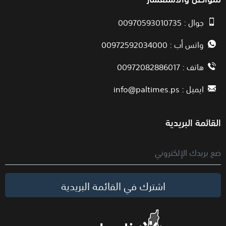
جوال : 00970593010735
واتس أب : 00972592034000
هاتف : 00972082886017
ايميل :
info@paltimes.ps
القائمة البريدية
اشترك في القائمة البريدية