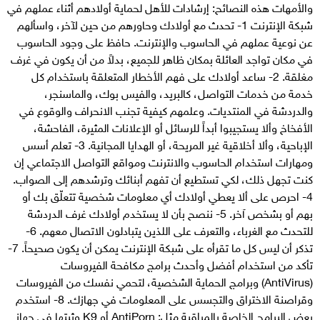
والأمهات هذه النصائح: إرشادات للأهل لحماية أولادهم أثناء عملهم في
شبكة الإنترنت 1- تحدث مع أولادك وحاورهم من حين لآخر، واسألهم
عن نوعية عملهم في الحاسوب والإنترنت. حافظ على وجود الحاسوب
في مكان تواجد العائلة بمكان ظاهر للجميع، بدلاً من أن يكون في غرف
مغلقة. 2- ساعد أولادك على فهم الأخطار المتعلقة باستخدام كل
خدمة من خدمات التواصل، كالبريد، والفيس بوك، والماسنجر،
والدردشة في المنتديات. وعلمهم كيفية تجنب الانحراف والوقوع في
الأفخاخ وألا يستجيبوا أبداً للرسائل أو الإعلانات المثيرة، الفاحشة،
الإباحية، وألا أخلاقية غير المريحة، أو الهدايا المجانية. 3- تعلم أسس
ومهارات استخدام الحاسوب والانترنت ومواقع التواصل الاجتماعي إن
كنت تجهل ذلك، لكي تستطيع أن تفهم أبنائك وترشدهم إلى الصواب.
4- احرص على ألا يعطي أولادك أي معلومات شخصية تتعلّق بك أو
بهم أو بشخص آخر. 5- ننصح بأن لا يستخدم أولادك غرف الدردشة
للتحدث مع الغرباء، والتعرف على اللذين يتبادلون الاتصال معهم. 6-
تذكر أن ليس كل ما تقرأه على شبكة الإنترنت يمكن أن يكون صحيحاً. 7-
تأكد من استخدام أفضل وأحدث برامج مكافحة الفيروسات
(AntiVirus) وبرامج الحماية الشخصية، لتحمي نفسك من الفيروسات
وقراصنة الاختراق والتجسس على المعلومات في جهازك. 8- استخدم
بعض البرامج الخاصة بالمراقبة مثل: AntiPorn أو K9 وثبتها في جهاز