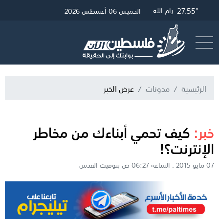
27.55°
27.79°
29.6°
غزة
القدس
رام الله
الخميس 06 أغسطس 2026
أرسل خبر
البث المباشر
الرئيسية
مدونات
عرض الخبر
خبر:
كيف تحمي أبناءك من مخاطر
الإنترنت؟!
07 مايو 2015 . الساعة 06:27 ص بتوقيت القدس