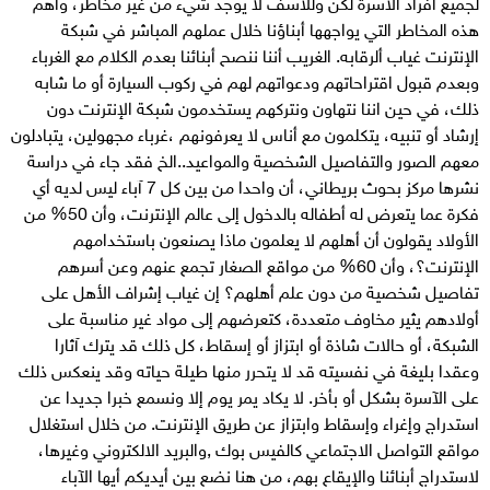
لجميع أفراد الأسرة لكن وللأسف لا يوجد شيء من غير مخاطر، واهم
هذه المخاطر التي يواجهها أبناؤنا خلال عملهم المباشر في شبكة
الإنترنت غياب ألرقابه. الغريب أننا ننصح أبنائنا بعدم الكلام مع الغرباء
وبعدم قبول اقتراحاتهم ودعواتهم لهم في ركوب السيارة أو ما شابه
ذلك، في حين اننا نتهاون ونتركهم يستخدمون شبكة الإنترنت دون
إرشاد أو تنبيه، يتكلمون مع أناس لا يعرفونهم ،غرباء مجهولين، يتبادلون
معهم الصور والتفاصيل الشخصية والمواعيد..الخ فقد جاء في دراسة
نشرها مركز بحوث بريطاني، أن واحدا من بين كل 7 آباء ليس لديه أي
فكرة عما يتعرض له أطفاله بالدخول إلى عالم الإنترنت، وأن 50% من
الأولاد يقولون أن أهلهم لا يعلمون ماذا يصنعون باستخدامهم
الإنترنت؟، وأن 60% من مواقع الصغار تجمع عنهم وعن أسرهم
تفاصيل شخصية من دون علم أهلهم؟ إن غياب إشراف الأهل على
أولادهم يثير مخاوف متعددة، كتعرضهم إلى مواد غير مناسبة على
الشبكة، أو حالات شاذة أو ابتزاز أو إسقاط، كل ذلك قد يترك آثارا
وعقدا بليغة في نفسيته قد لا يتحرر منها طيلة حياته وقد ينعكس ذلك
على الآسرة بشكل أو بأخر. لا يكاد يمر يوم إلا ونسمع خبرا جديدا عن
استدراج وإغراء وإسقاط وابتزاز عن طريق الإنترنت. من خلال استغلال
مواقع التواصل الاجتماعي كالفيس بوك ,والبريد الالكتروني وغيرها،
لاستدراج أبنائنا والإيقاع بهم، من هنا نضع بين أيديكم أيها الآباء