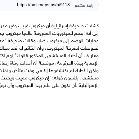
رابط مختصر
كشفت صحيفة إسرائيلية أن ميكروب غريب وغير معروف ا
إلى أنه انضم للميكروبات المعروفة عالميا ميكروب جد
عمليات الهضم إلى ميكروب ضار. وقالت صحيفة "معا
فحوصات لمعرفة الميكروب، وأن النتائج لم تعد مجالا 
معاريف أن أطباء المستشفى المذكور قالوا :"إنهم اك
الإصابة بهذه الجرثومة، موضحة أن أحداث وفاة إضافي
ولكن الأطباء لم يكتشفوها إلا في وقت متأخر. ونقل
مستشفى بلنسون قوله :"إن ميكروب مميت ويحدث تلو
الإسرائيلية بأن تكون على علم بهذا الميكروب وأن توج