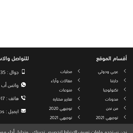
أقسام الموقع
للتواصل والا
عربي ودولي
محليات
جوال : 00970593010735
حارتنا
مقالات وآراء
واتس أب : 72592034000
تكنولوجيا
منوعات
هاتف : 00972082886017
مدونات
تقارير مختارة
من نحن
توجيهي 2020
ايميل :
ps
توجيهي 2021
توجيهي 2021
نحن نستخدم ملفات تعريف الارتباط لتخصيص تجربتك ، وتحليل أداء موقع