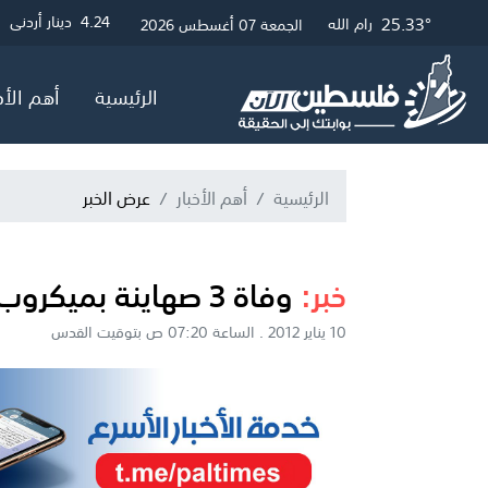
28.87°
25.57°
25.33°
3.01
4.24
4.05
دينار أردني
دولار أمريكي
جنيه إسترلين
غزة
القدس
رام الله
الجمعة 07 أغسطس 2026
الرئيسية
أهم الأخ
الرئيسية
أهم الأخبار
عرض الخبر
خبر:
وفاة 3 صهاينة بميكروب مجهول
10 يناير 2012 . الساعة 07:20 ص بتوقيت القدس