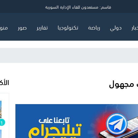
ي
قاسم: مستعدون للقاء الإدارة السورية
توضيح مهم صادر عن هيئة البترول في قطاع غزة
السعودية وتركيا وباكستان توقع اتفاق "دفاع مشترك"
بار
دولي
رياضة
تكنولوجيا
تقارير
صور
منو
الأك