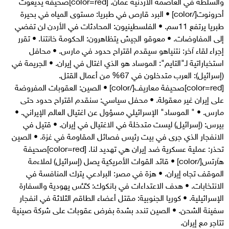
والسلطة في العاصمة الأردنية عمان. [color=red]صحيفة يديعوت
أحرونوت[/color] • البرد قارص في طبريا: مستوى المياه في بحيرة
طبريا يرتفع 11سم. • الفلسطينيون: المحادثات في الأردن لن تفضي
إلى المفاوضات. • معوقو الجيش يتظاهرون: الحكومة خانتنا. • تقرر
إجراء لقاء آخر: نتنياهو سيقدم اقتراح حدود في مارس. • محافل
استخباراتية لـ"التايم": الموساد هو الذي اغتال في إيران. • الجريمة في
(إسرائيل): العرب متدخلون في 67% من أعمال القتل.
[color=red]صحيفة معاريف[/color] • الصين: العقوبات المفروضة
على إيران غير معقولة. • محفل سياسي: سنقدم اقتراح حدود حتى
مارس. • " الموساد" الإسرائيلي مسؤول عن اغتيال العالم الإيراني. •
بيرس: (إسرائيل) ليست متدخلة في الاغتيال في إيران. • قتيل في
الانفجار الذي جرى في بيت رئيس فصائل المقاومة في غزة. • الصين
تحذر: عملية عسكرية ضد إيران هي تهديد لنا. [color=red]صحيفة
هآرتس[/color] • قائد القوات الأمريكية يصل (إسرائيل) لملاءمة
الموقف تجاه إيران. • هزة في مصر: البرادعي يترك المنافسة في
الانتخابات. • هدف الاعتداءات في بانكوك: كـُنـُس يهودية والسفارة
الإسرائيلية. • كوريا الجنوبية: مقتل أعضاء الطاقم الثلاثة في انفجار
سفينة الشحن. • الصين تندد بشدة بفرض عقوبات على شركة صينية
تتاجر مع إيران.