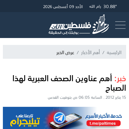
30.88°
33.25°
31.12°
غزة
القدس
رام الله
الأحد 09 أغسطس 2026
أرسل خبر
البث المباشر
الرئيسية
أهم الأخبار
عرض الخبر
خبر:
أهم عناوين الصحف العبرية لهذا
الصباح
15 يناير 2012 . الساعة 06:05 ص بتوقيت القدس