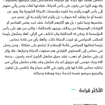
ولا يهم كثيرا من يكون على رأس الحركة، فقادتها ثقات ومن يأتي منهم
إلى رأس الهرم يلتزم بما تقرره مؤسسات الحركة الشورية ولا يعبر عن
نفسه أو ما يعتقد أنه صواب؛ بل يلتزم كما يلتزم به أي عنصر من
عناصرها وبما تقرر ؛ بل هو أكثرهم التزاما، فقد تجد بعض العناصر أو
القيادات الوسيطة من يخالف ويجهر بالمخالفة ؛ ولكن من هو على رأس
المؤسسة لا يمكن له المخالفة وان اختلف في الرأي. أهلا بمشعل رئيسا
للمكتب السياسي لو قررت الحركة ذلك، وأهلا بأي من قادة حماس
رئيسا لمكتبها السياسي فأمة الإسلام لا تجتمع على ضلالة ، ومن يصل
في حماس إلى المستوى القيادي هم صفوت الحركة وخيارها، فلا يؤثر
إن بقي مشعل أو ذهب، فقد سبق مشعل الشيخ احمد ياسين ، رحمه
الله وجاء موسى أبو مرزوق ثم جاء مشعل وقد يغادر مشعل ويأتي من
تختاره حماس قائدا لها ولن يكون في الأمر صراع ولا تنافس بل تعاون
والجميع سيضع نفسه لخدمة دينه ووطنه وحركته.
الأكثر قراءة