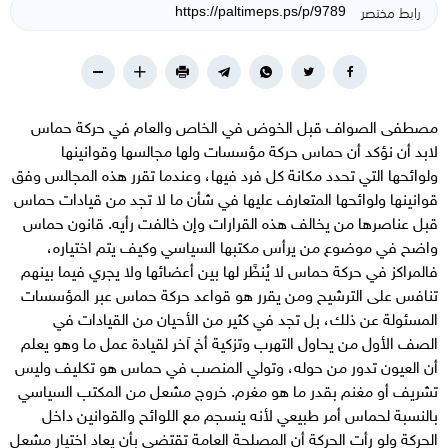
رابط مختصر
مصطفى الصواف قبل الخوض في الخاص والعام في حركة حماس
لابد أن نؤكد أن حماس حركة مؤسسات ولها مجالسها وقوانينها
ولوائحها التي تحدد مكانة كل فرد فيها، وعندما تقرر هذه المجالس وفق
قوانينها ولوائحها المتعارف عليها في شأن ما لا تجد من قيادات حماس
قبل عناصرها من يخالف هذه القرارات وإن خالفت رأيه. قانون حماس
واضح في موضوع من يرأس مكتبها السياسي وكيف يتم اختياره،
فالمراكز في حركة حماس لا يُنظًر لها بين أعضائها ولا يجري فيما بينهم
تنافس على الترشيح ومن يقرر هو قواعد حركة حماس عبر المؤسسات
المسئولة عن ذلك، بل تجد في كثير من الأحيان من القيادات في
الصف الأول من يحاول التهرب وتزكية أخ آخر لقيادة عمل ما وهو يعلم
أن العيون تدور من حوله، وتولي المنصب في حماس هو تكليف وليس
تشريف أو مغنم بقدر ما هو مغرم. خروج مشعل من المكتب السياسي
بالنسبة لحماس أمر طبيعي لأنه ينسجم مع اللوائح والقوانين داخل
الحركة ولو رأت الحركة أن المصلحة العامة تقتضي بأن يعاد اختيار مشعل