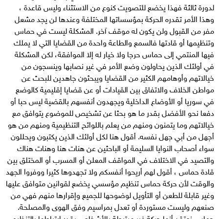
لدورة ثالثة فهذا يخضع للتصويت كنوع من الاستثناء وليس قاعدة ،
وهذا الأمر تقدره الحركة بمؤسساتها المختلفة وعندها لن يجد مشعل
مفر من القبول ولن يكون له موقف آخر. المشكلة ليست في حماس
وتنظيمها أو قادتها فالسمع والطاعة واحدة من القضايا التي لا يملك
فيها المنتمي إلى حماس حرجا ولا خيار له إلا الموافقة، لكن المشكلة
في أولئك الذين يحاولون وضع الأمر في غير نصابها وينسجون من
خيالاتهم وأوهامهم الكثير من القضايا ويبحثون جاهدين للبحث عن
مواطن الخلاف والاتفاق بين القيادات أو عن قضايا إقليمية كالوضع
في سوريا أو الأوضاع الداخلية ويجهدون أنفسهم بالقضية ليس حبا أو
دفعا نحو الأفضل بقدر ما هو بحثا عن تشخيص للموضوع يتوافق مع
خيالاتهم وما يتمنون ومنهم من يعلم باللوائح التنظيمية ومنهم من هو
أجهل من أبي جهل نفسه. أقول هنا لكل أولئك الذين يكتبون ويحللون
سواء أصحاب النوايا السليمة أو الباحثين عن هنات هنا وهنات هناك
والتصيد في الاختلاف في المواقف المعلن أو المسرب أو المختلق بين
قادة حماس ، أقول لهم أريحوا أنفسكم ولا تجهدوها كثيرا ووفروا الجهد
والوقت لأن حركة حماس تنظيم مؤسسي يخضع لقوانين متوافق عليها
وغير قابلة للطعن أو التأويل لوضوحها للجميع وإقرارها منهم فهي من
صنعهم وليست مستوردة أو تعدل بمراسيم وفق الهوى والمصلحة.
حماس نعتقد أنها حركة غير مرتبطة بالأشخاص بقدر ارتباطها بالتنظيم ،