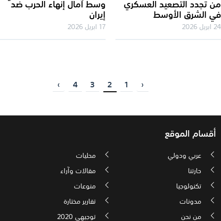
 تجدد التصعيد العسكري
وسط آمال إنهاء الحرب ضد
 الشرق الأوسط
إيران
2026
17 ابريل 2026
›
4
3
2
1
‹
أقسام الموقع
عربي ودولي
محليات
حارتنا
مقالات وآراء
تكنولوجيا
منوعات
مدونات
تقارير مختارة
من نحن
توجيهي 2020