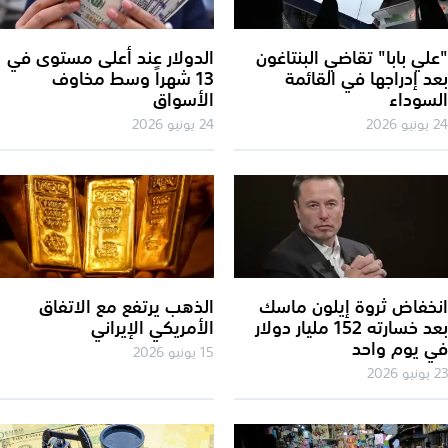
لي بابا" تقاضي البنتاغون
الدولار عند أعلى مستوى في
د إدراجها في القائمة
13 شهراً وسط مخاوف
سوداء
الأسواق
2026
24 يونيو 2026
خفاض ثروة إيلون ماسك
الذهب يرتفع مع الاتفاق
بعد خسارته 152 مليار دولار
الأمريكي الإيراني
 يوم واحد
15 يونيو 2026
202