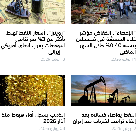
لإحصاء": انخفاض مؤشر
"رويترز": أسعار النفط تهبط
اء المعيشة في فلسطين
بأكثر من 3% مع تنامي
بنسبة 0.40% خلال الشهر
التوقعات بقرب اتفاق أمريكي
ماضي
– إيراني
202
13 يونيو 2026
نفط يواصل خسائره بعد
الذهب يسجل أول هبوط منذ
غاء ترامب لضربات ضد إيران
آذار 2026
202
08 يونيو 2026