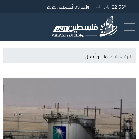
28.84°
22.55°
22.79°
غزة
القدس
رام الله
الأحد 09 أغسطس 2026
أرسل خبر
البث المباشر
الرئيسية
مال وأعمال