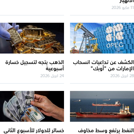
20
كشف عن تداعيات انسحاب
الذهب يتجه لتسجيل خسارة
إمارات من "أوبك"
أسبوعية
2026
24 ابريل 2026
نفط يرتفع وسط مخاوف
خسائر للدولار للأسبوع الثاني