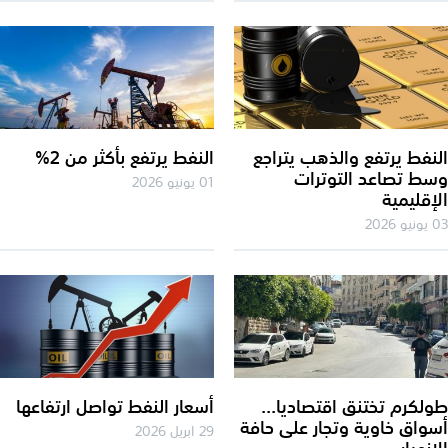
نفط يرتفع والذهب يتراجع
النفط يرتفع بأكثر من 2%
ط تصاعد التوترات
01 يونيو 2026
إقليمية
2026
لكرم تختنق اقتصاديا...
أسعار النفط تواصل ارتفاعها
واق خاوية وتجار على حافة
29 ابريل 2026
انهيار