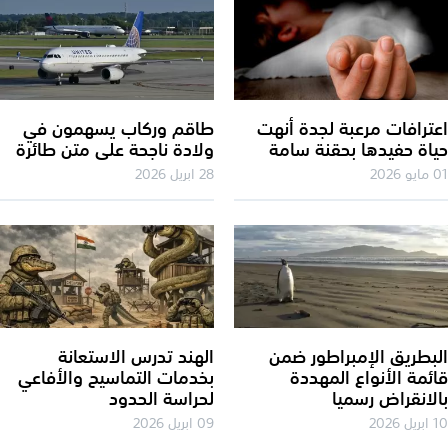
ترافات مرعبة لجدة أنهت
طاقم وركاب يسهمون في
اة حفيدها بحقنة سامة
ولادة ناجحة على متن طائرة
2026
28 ابريل 2026
بطريق الإمبراطور ضمن
الهند تدرس الاستعانة
ئمة الأنواع المهددة
بخدمات التماسيح والأفاعي
لانقراض رسميا
لحراسة الحدود
2026
09 ابريل 2026