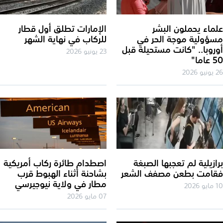
ماء يحملون البشر
الإمارات تطلق أول قطار
ؤولية موجة الحر في
للركاب في نهاية الشهر
روبا.. "كانت مستحيلة قبل
23 يونيو 2026
اما"
2026
ازيلية لم تعجبها الصبغة
اصطدام طائرة ركاب أمريكية
امت بطعن مصفف الشعر
بشاحنة أثناء الهبوط قرب
مطار في ولاية نيوجيرسي
2026
07 مايو 2026