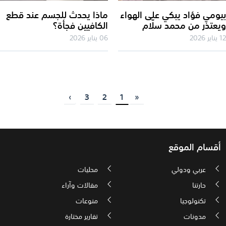
ومي فؤاد يبكي على الهواء
ماذا يحدث للجسم عند قطع
عتذر من محمد سلّام
الكافيين فجأة؟
202
06 يناير 2026
›
3
2
1
«
أقسام الموقع
عربي ودولي
محليات
حارتنا
مقالات وآراء
تكنولوجيا
منوعات
مدونات
تقارير مختارة