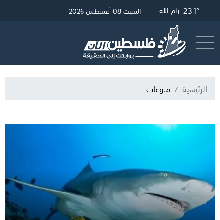
23.34°
27.89°
23.1°
غزة
رام الله
القدس
السبت 08 أغسطس 2026
أرسل خبر
البث المباشر
الرئيسية
منوعات