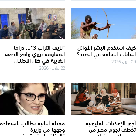
ف استخدم البشر الأوائل
"نزيف التراب 3"… دراما
نباتات السامة في الصيد؟
المقاومة تروي واقع الضفة
الغربية في ظل الاحتلال
 2026
22 مارس 2026
ور الإعلانات المليونية
ممثلة ألبانية تطالب باستعادة
طف نجوم مصر من
وجهها من وزيرة
لسلات رمضان
"المناقصات".. تعرف على