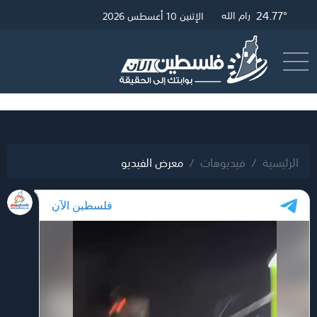
26.65°
25.01°
24.77°
غزة
القدس
رام الله
الإثنين 10 أغسطس 2026
أرسل خبر
البث المباشر
الرئيسية
فيديوهات
معرض الفيديو