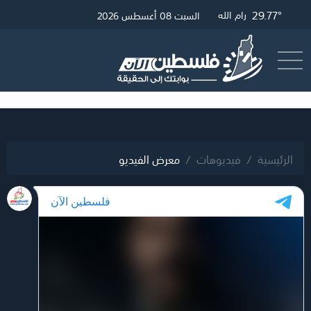
32.33°
30.01°
29.77°
غزة
القدس
رام الله
السبت 08 أغسطس 2026
أرسل خبر
البث المباشر
الرئيسية
فيديوهات
معرض الفيديو