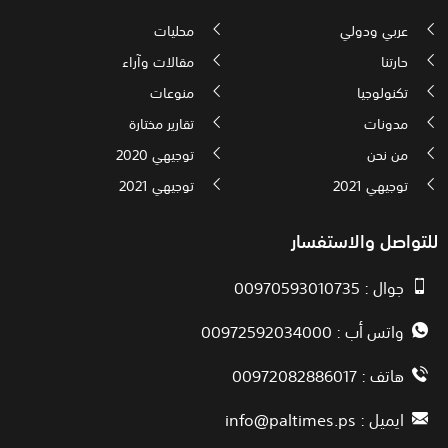
عربي ودولي
محليات
حارتنا
مقالات وآراء
تكنولوجيا
منوعات
مدونات
تقارير مختارة
من نحن
توجيهي 2020
توجيهي 2021
توجيهي 2021
للتواصل والاستفسار
جوال : 00970593010735
واتس أب : 00972592034000
هاتف : 00972082886017
ايميل :
info@paltimes.ps