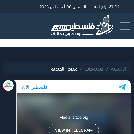
25.77°
21.68°
21.44°
غزة
القدس
رام الله
الخميس 06 أغسطس 2026
أرسل خبر
البث المباشر
الرئيسية
فيديوهات
معرض الفيديو