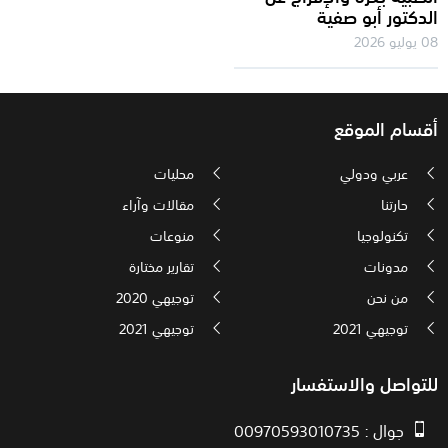
الدكتور أبو صفية
08 يوليو 2026
أقسام الموقع
عربي ودولي
محليات
حارتنا
مقالات وآراء
تكنولوجيا
منوعات
مدونات
تقارير مختارة
من نحن
توجيهي 2020
توجيهي 2021
توجيهي 2021
للتواصل والاستفسار
جوال : 00970593010735