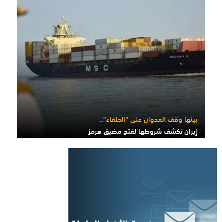
بينها وقف العدوان على "الحلفاء"..
إيران تكشف شروطها لفتح مضيق هرمز