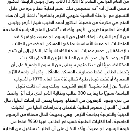
من العام الدراسي القادم 2012/ 2013م. وقال رئيس الرابطة الدكتور
ناهض النخال أنه "تم تخصيص تلك المنح لطلبة قطاع غزة من خلال
التنسيق مع الرابطة العالمية لخريجي الأزهر بالقاهرة"، لافتًا إلى أن هذه
المنح هي مكرمة من فضيلة الدكتور أحمد الطيب شيخ الأزهر ورئيس
الرابطة العالمية لخريجي الأزهر. وأضاف "تشمل المنح الدراسية المقدمة
من الأزهر الشريف إعفاء كامل من الرسوم الجامعية، وتوفير كافة
المتطلبات الجامعية الأساسية بما فيها المسكن المخصص للطلاب
بالإضافة إلى جميع مميزات المنحة الكاملة. وأشار النخال إلى أن شيخ
الأزهر وعد بقبول عددٍ أخر من الطلبة الغزيين للالتحاق بالكليات
المختلفة، مبينًا أن عددًا منهم سيعفى من الرسوم الجامعية على أن
يتحمل الطالب فقط مصاريف المسكن والمأكل. يذكر أن جامعة الأزهر
المصرية أوقفت قبول طلبة قطاع غزة منذ العام 1979م لأسباب
خارجة عن إرادة مشيخة الأزهر الشريف، وذلك بعد أن كانت تقبل
الجامعة سنويًا ما يقارب 300 طالب وطالبة الأمر الذي ترك أثرًا واضحًا
في ندرة وجود الأزهريين في القطاع. وفيما يخص الدراسات العليا، قال
النخال "المجال مفتوح للطلبة للالتحاق بالدراسات العليا في الكليات
الدينية والشرعية بجامعة الأزهر، وهي بطبيعة الحال معفاة من الرسوم
الجامعية، أما الكليات العلمية فسيدفع الطالب فيها 50% فقط من
قيمة الرسوم الجامعية". وأكد النخال على أن الطلبات ستقبل من الطلبة