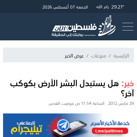
30.99°
29.45°
29.21°
غزة
القدس
رام الله
الجمعة 07 أغسطس 2026
أرسل خبر
البث المباشر
الرئيسية
منوعات
عرض الخبر
خبر:
هل يستبدل البشر الأرض بكوكب
آخر؟
29 مارس 2012 . الساعة 11:54 ص بتوقيت القدس