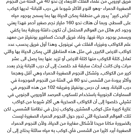
فريق أوروبي من علماء الفلك الأربعاء إن نحو 40 في المئة من النجوم
الصغيرة الحمراء -وهو النوع الأكثر شيوعا في درب التبانة- لديها كوكب
"أرض كبير" يدور في منطقة يمكن الحياة بها بما يسمح بوجود مياه
على السطح. وبما أن هناك نحو 160 مليار نجم صغير أحمر فهذا يعني
وجود كم هائل من العوالم المحتمل أن تكون دافئة ورطبة بما يكفي
ويسمح بوجود حياة فيها. وقاد فريق البحث كسافيير بونفيلز من معهد
علم الكواكب وفيزياء الفلك في غرينوبل. وهذا أول فريق يحسب عدد
كواكب الارض الكبرى في مثل هذه المناطق التي يمكن الحياة بها والتي
تعادل كتلة الكوكب منها كتلة الارض أو تزيد عنها بما يصل الى عشر
مرات وان كانت أبحاث سابقة قد خلصت إلى أن درب التبانة يزخر بعدد
كبير من الكواكب. وتشكل النجوم الصغيرة الحمراء وهي أقل وهجما
وأكثر برودة من الشمس نحو 80 في المئة من النجوم الموجودة في
درب التبانة. وبعد أن درس بونفيلز وفريقه 102 من هذه النجوم في
السماوات الجنوبية باستخدام تلسكوب المرصد الأوروبي الجنوبي في
تشيلي خلصوا إلى أن الكواكب الصخرية هي أكثر شيوعا من كواكب
غازية كبيرة مثل كوكب المشترى وكوكب زحل في نظامنا الشمسي. لكن
تلك العوالم الصخرية التي تدور حول النجوم الحمراء الصغيرة ليست
بالضرورة مكانا مريحا لأشكال مغايرة من الحياة. ولأن النجوم الحمراء
الصغيرة أبرد كثيرا من الشمس فأي كوكب به مياه سائلة يحتاج إلى أن