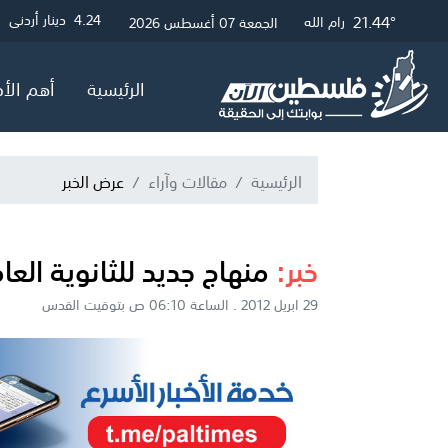
21.68°
21.44°
27.25°
3.01
4.24
4.05
دينار أردني
دولار أمريكي
جنيه إسترلين
غزة
القدس
رام الله
الجمعة 07 أغسطس 2026
الرئيسية
أهم الأخ
الرئيسية
مقالات وآراء
عرض الخبر
خبر:
منهاج جديد للثانوية الع
29 ابريل 2012 . الساعة 06:10 ص بتوقيت القدس