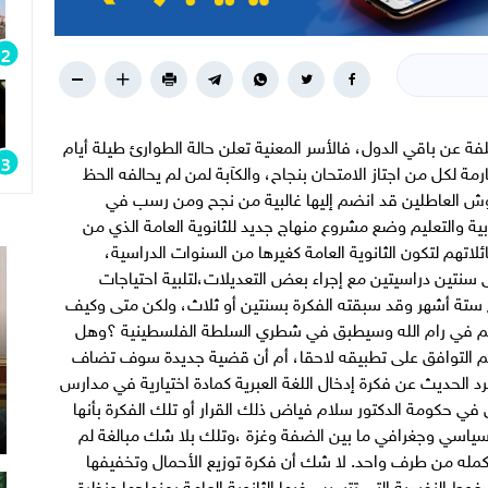
لفة عن باقي الدول، فالأسر المعنية تعلن حالة الطوارئ طيلة أيام
رمة لكل من اجتاز الامتحان بنجاح، والكآبة لمن لم يحالفه الحظ
يوش العاطلين قد انضم إليها غالبية من نجح ومن رسب في
ربية والتعليم وضع مشروع منهاج جديد للثانوية العامة الذي من
لاتهم لتكون الثانوية العامة كغيرها من السنوات الدراسية،
 سنتين دراسيتين مع إجراء بعض التعديلات،لتلبية احتياجات
ع ستة أشهر وقد سبقته الفكرة بسنتين أو ثلاث، ولكن متى وكيف
عليم في رام الله وسيطبق في شطري السلطة الفلسطينية ؟وهل
تم التوافق على تطبيقه لاحقا، أم أن قضية جديدة سوف تضاف
رد الحديث عن فكرة إدخال اللغة العبرية كمادة اختيارية في مدارس
 في حكومة الدكتور سلام فياض ذلك القرار أو تلك الفكرة بأنها
اسي وجغرافي ما بين الضفة وغزة ،وتلك بلا شك مبالغة لم
ة بأكمله من طرف واحد. لا شك أن فكرة توزيع الأحمال وتخفيفها
غوط النفسية التي تتسبب فيها الثانوية العامة بمنهاجها ونظرة