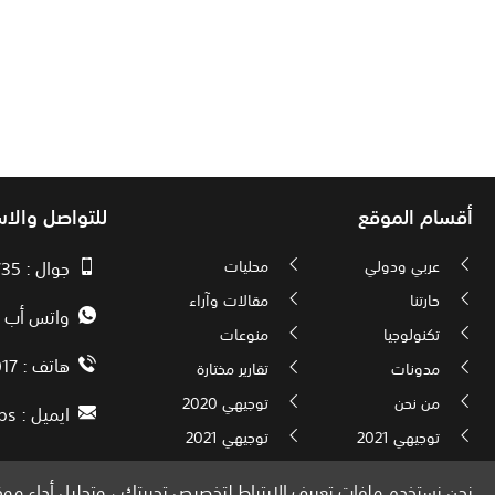
أقسام الموقع
للتواصل والا
عربي ودولي
محليات
جوال : 00970593010735
حارتنا
مقالات وآراء
واتس أب : 72592034000
تكنولوجيا
منوعات
هاتف : 00972082886017
مدونات
تقارير مختارة
من نحن
توجيهي 2020
ايميل :
ps
توجيهي 2021
توجيهي 2021
نحن نستخدم ملفات تعريف الارتباط لتخصيص تجربتك ، وتحليل أداء موقع