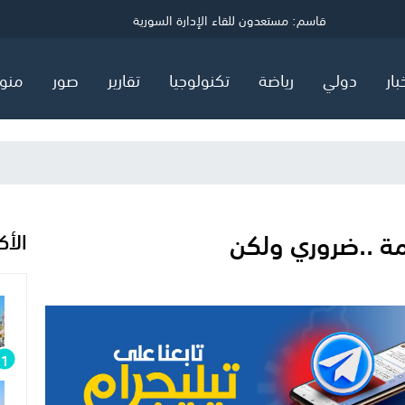
ي
قاسم: مستعدون للقاء الإدارة السورية
توضيح مهم صادر عن هيئة البترول في قطاع غزة
السعودية وتركيا وباكستان توقع اتفاق "دفاع مشترك"
بار
دولي
رياضة
تكنولوجيا
تقارير
صور
منو
امة ..ضروري ولكن
الأك