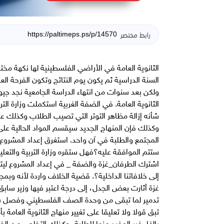
رابط مختصر
الثانوية العامة في الأراضي الفلسطينية لها نكهة مخت
السنة الدراسية ثم يكون يوم النتائج وتكون الفرحة العا
ولكن بعد سنوات من انتهاء الدراسة الجامعية نجد ج
الثانوية العامة. في الضفة الغربية استكملت وزارة الت
شأنه إزالة مظاهر التوتر التي تصيب الطلاب وكذلك عائ
وكذلك فإن المنهاج الجديد سيقسم المواد الحالية على
المجتمع والطلبة في آن واحد. استغرق إعداد المشرو
ستتم الموافقة عليه؟فهل ستقره وزارة التربية والت
اشترك الطرفان_غزة والضفة _ في إعداد المشروع لي
إلى خلافاتنا الداخلية؟. قضية الخلاف واردة لأنه وبمج
غزة أثارت بعض الجدل، إلى درجة اعتبر فيها وزير سابق
تدمير لما تبقى من وحدة الصف الفلسطيني وفصل سي
تبق قولا ولا تعليقا على تغيير منهاج الثانوية العام
بإلغاء غير المفيد منها للطلبة، وكذلك التخلص من الض