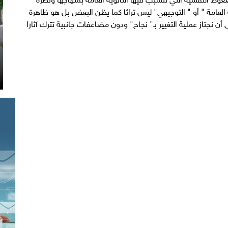
 العامة " أو " التوجيهي" ليس تراثا كما يظن البعض بل هو ظاهرة
أن نجتاز عملية التغيير بـ" نجاح" ودون مضاعفات جانبية تترك آثارا