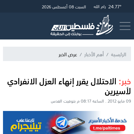
29.09°
25.01°
24.77°
غزة
القدس
رام الله
السبت 08 أغسطس 2026
أرسل خبر
البث المباشر
الرئيسية
أهم الأخبار
عرض الخبر
خبر:
الاحتلال يقرر إنهاء العزل الانفرادي
لأسيرين
09 مايو 2012 . الساعة 08:17 م بتوقيت القدس