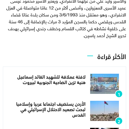
والأسير وليد علي من عزلهما الانفرادي. ويعتبر الأسير محمود عيسى
عميد الأسرى المعزولين، وأمضى أكثر من 12 عامًا متواصلة في العزل
الانفرادي، وهو معتقل منذ 3/6/1993 ومن سكان بلدة عناتا قضاء
القدس ويقضي حكما بالسجن المؤبد 3 مرات بالإضافة إلى 46 سنة
على خلفية نشاطه في كتائب القسام وخطف جندي إسرائيلي بهدف
تحرير الشيخ أحمد ياسين.
الأكثر قراءة
لافتة عملاقة للشهيد القائد إسماعيل
هنية تزين الضاحية الجنوبية لبيروت
الأردن يستضيف اجتماعا عربيا وإسلاميا
لبحث تصعيد الاحتلال الإسرائيلي في
القدس