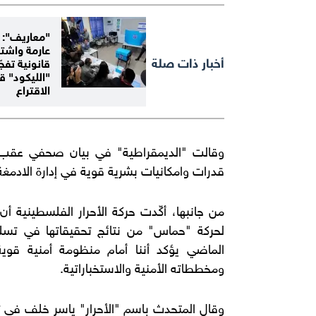
"معاريف":
عارمة واشت
أخبار ذات صلة
قانونية تفجّ
"الليكود" ق
الاقتراع
وقالت "الديمقراطية" في بيان صحفي عقب م
قدرات وامكانيات بشرية قوية في إدارة الادمغة
من جانبها، أكّدت حركة الأحرار الفلسطينية أن
لحركة "حماس" من نتائج تحقيقاتها في تسلل
الماضي يؤكد أننا أمام منظومة أمنية قوية
ومخططاته الأمنية والاستخباراتية.
وقال المتحدث باسم "الأحرار" ياسر خلف في 