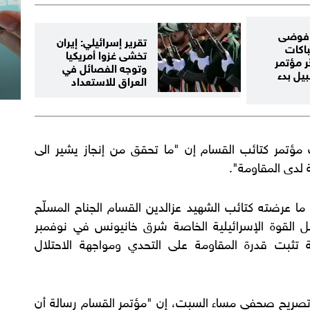
 فوضى
تقرير إسرائيلي: إيران
باكات
تخشى غزوا أمريكيا
ر مؤتمر
وتوجه الفصائل في
بيل بدء
العراق للاستعداد
ؤتمر كتائب القسام إن "ما تحقق من إنجاز يشير الى
 لدى المقاومة".
 ما عرضته كتائب الشهيد عزالدين القسام الجناح المسلّح
 القوة الإسرائيلية الخاصة شرق خانيونس في نوفمبر
 تثبت قدرة المقاومة على التحدي ومواجهة الاحتلال
تصريح صحفي مساء السبت، إن "مؤتمر القسام رسالة أن