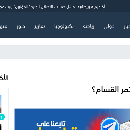
ي
انتحارات غامضة تهز قيادة الحرب السيبرانية الأمريكية
أكاديمية بريطانية: فشل حملات الاحتلال لتجنيد "المؤثرين" يثبت عجز
وثيقة سرية تكشف: هجرة المستوطنين الأثرياء تحرم خزينة الاحتلال م
بار
دولي
رياضة
تكنولوجيا
تقارير
صور
منو
الأك
مر القسام؟