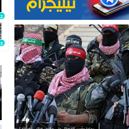
بماذا عقّبت الفصائل على مؤتمر كتائب القسام؟