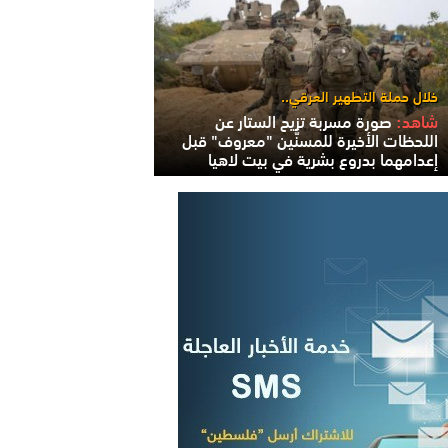
خلال حملة التطهير العرقي..
شاهد:
صورة مسربة تزيح الستار عن
اللحظات الأخيرة للمسنَّين "معروف" قبل
إعدامهما بدروع بشرية في بيت لاهيا