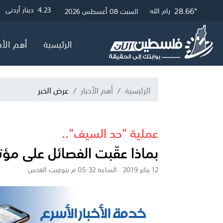
28.9°
31.39°
28.66°
3
4.23
4.05
دولار أمريكي
دينار أردني
جنيه إسترلين
غزة
القدس
رام الله
السبت 08 أغسطس 2026
الرئيسية
أهم الأخ
الرئيسية
أهم الأخبار
عرض الخبر
عملية "حد السيف"..
بماذا عقّبت الفصائل على مؤت
12 يناير 2019 . الساعة 05:32 م بتوقيت القدس