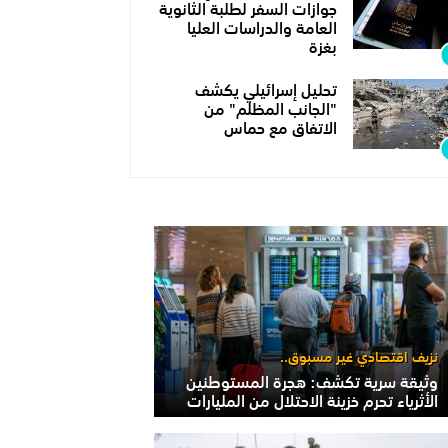
جوازات السفر لطلبة الثانوية
العامة والدراسات العليا
بغزة
تحليل إسرائيلي يكشف
"الجانب المظلم" من
الاتفاق مع حماس
نزيف اقتصادي غير مسبوق..
وثيقة سرية تكشف: هجرة المستوطنين
الأثرياء تحرم خزينة الاحتلال من المليارات