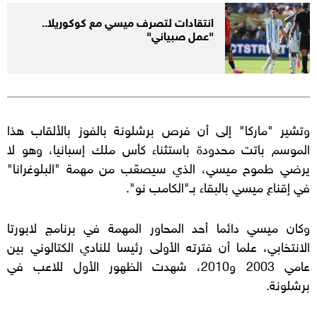
انتقادات لتصرف ميسي مع كوكوريلا..
"عمل صبياني"
وتشير "ماركا" إلى أن فرص برشلونة بالفوز بالألقاب هذا
الموسم باتت محدودة باستثناء كأس ملك إسبانيا، وهو لا
يرضي طموح ميسي، الذي سيصعّب من مهمة "البلوغرانا"
في إقناع ميسي بالبقاء بـ"الكامب نو".
وكان ميسي دائما أحد المحاور المهمة في برنامج لابورتا
الانتخابي، علما أن فترته الأولى رئيسا للنادي الكتالوني بين
عامي 2003 و2010، شهدت الظهور الأول للاعب في
برشلونة.