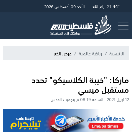
26.74°
21.68°
21.44°
غزة
القدس
رام الله
الأحد 09 أغسطس 2026
أرسل خبر
البث المباشر
الرئيسية
رياضة عالمية
عرض الخبر
ماركا: "خيبة الكلاسيكو" تحدد
مستقبل ميسي
12 ابريل 2021 . الساعة 08:19 م بتوقيت القدس