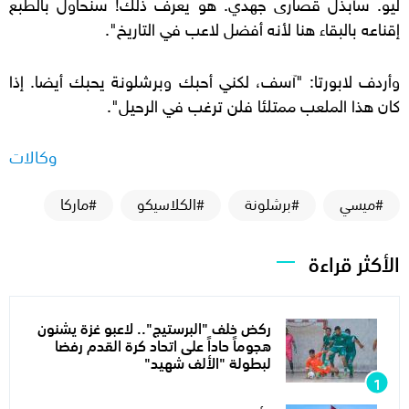
ليو. سأبذل قصارى جهدي. هو يعرف ذلك! سنحاول بالطبع
إقناعه بالبقاء هنا لأنه أفضل لاعب في التاريخ".
وأردف لابورتا: "آسف، لكني أحبك وبرشلونة يحبك أيضا. إذا
كان هذا الملعب ممتلئا فلن ترغب في الرحيل".
وكالات
#ميسي
#برشلونة
#الكلاسيكو
#ماركا
الأكثر قراءة
ركض خلف "البرستيج".. لاعبو غزة يشنون
هجوماً حاداً على اتحاد كرة القدم رفضا
لبطولة "الألف شهيد"