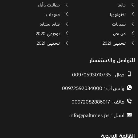
حارتنا
مقالات وآراء
تكنولوجيا
منوعات
مدونات
تقارير مختارة
من نحن
توجيهي 2020
توجيهي 2021
توجيهي 2021
للتواصل والاستفسار
جوال : 00970593010735
واتس أب : 00972592034000
هاتف : 00972082886017
ايميل :
info@paltimes.ps
القائمة البريدية