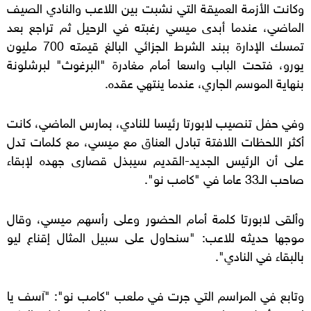
وكانت الأزمة العميقة التي نشبت بين اللاعب والنادي الصيف
الماضي، عندما أبدى ميسي رغبته في الرحيل ثم تراجع بعد
تمسك الإدارة ببند الشرط الجزائي البالغ قيمته 700 مليون
يورو، فتحت الباب واسعا أمام مغادرة "البرغوث" لبرشلونة
بنهاية الموسم الجاري، عندما ينتهي عقده.
وفي حفل تنصيب لابورتا رئيسا للنادي، بمارس الماضي، كانت
أكثر اللحظات اللافتة تبادل العناق مع ميسي، مع كلمات تدل
على أن الرئيس الجديد-القديم سيبذل قصارى جهده لإبقاء
صاحب الـ33 عاما في "كامب نو".
وألقى لابورتا كلمة أمام الحضور وعلى رأسهم ميسي، وقال
موجها حديثه للاعب: "سنحاول على سبيل المثال إقناع ليو
بالبقاء في النادي".
وتابع في المراسم التي جرت في ملعب "كامب نو": "آسف يا