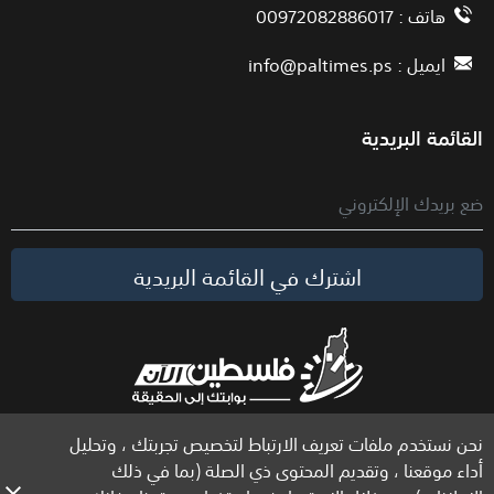
هاتف : 00972082886017
ايميل :
info@paltimes.ps
القائمة البريدية
اشترك في القائمة البريدية
نحن نستخدم ملفات تعريف الارتباط لتخصيص تجربتك ، وتحليل
الحقوق محفوظة لموقع فلسطين الآن © 2026
أداء موقعنا ، وتقديم المحتوى ذي الصلة (بما في ذلك