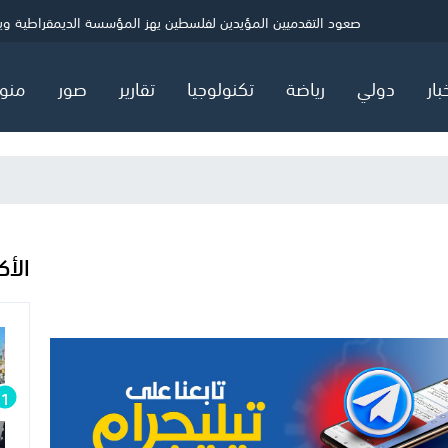
ي
الصحة بغزة: شهيد و5 إصابات خلال 24 ساعة
حماس: ننتظر ردًا رسميًا بشأن خارطة المرحلة الثانية
صعود التقدميين المؤيدين لفلسطين يهز المؤسسة الديمقراطية ويثير
بار
دولي
رياضة
تكنولوجيا
تقارير
صور
منو
الأك