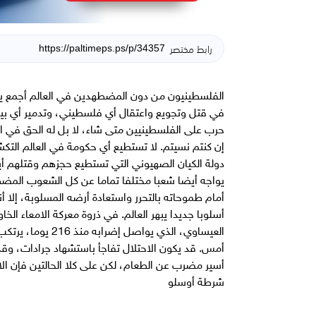
رابط مختصر
الفلسطينيون من دون المضطهدين في العالم أجمع يوا
في قتل وتجويع واعتقال أي فلسطيني، وتدمير أي ب
حرب على الفلسطينيين متى شاء، لا بل له الحق في ا
إن كنتم نسيتم. لا تستطيع أي حكومة في العالم التكش
دولة الكيان الصهيوني التي تستطيع حجزهم وقتلهم أي
يواجه أيضا شعبا مختلفا تماما عن كل الشعوب المضطه
أمام طموحاته بالتحرر واستعادة أرضه المسلوبة، إلا أ
أسلوبا جديدا يبهر العالم. في ذروة معركة الامعاء ال
العيساوي، الذي يو
أمس. قد يكون الاحتلال تفاجأ باستشهاد جرادات، وق
أسير مضرب عن الطعام، لكن على كلا الحالتين فإن ال
شرطة أوسلو