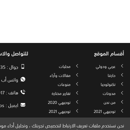
أقسام الموقع
للتواصل والا
عربي ودولي
محليات
جوال : 00970593010735
حارتنا
مقالات وآراء
واتس أب : 72592034000
تكنولوجيا
منوعات
هاتف : 00972082886017
مدونات
تقارير مختارة
من نحن
توجيهي 2020
ايميل :
ps
توجيهي 2021
توجيهي 2021
نحن نستخدم ملفات تعريف الارتباط لتخصيص تجربتك ، وتحليل أداء موقع