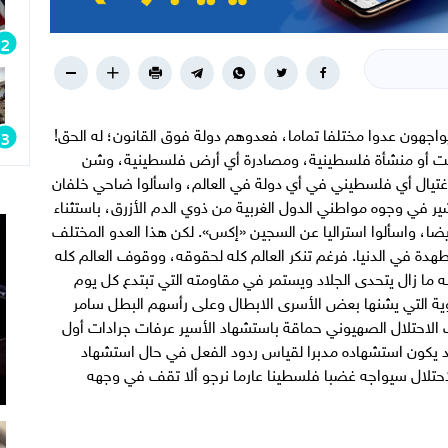
جهون عدوا مختلفا تماما، فعدوهم دولة فوق القانون؛ له الحق!
يت أو منشأة فلسطينية، ومصادرة أي أرض فلسطينية، وشن
غتيال أي فلسطيني في أي دولة في العالم، واسألوا ضاحي خلفان
ير في وجوه مواطني الدول الغربية من ذوي الدم الأزرق، باستثناء
ضا، واسألوا استراليا عن السجين «إكس». لكن هذا العدو المختلف
دة في الدنيا. فرغم تنكر العالم كله لحقوقه، ووقوف العالم كله
نه ما زال يتحدى الجلاد ويستمر في مقاومته التي تبتدع كل يوم
خاوية التي يشنها بعض الأسرى الابطال وعلى رأسهم البطل سامر
اصل إضرابه منذ 216 يوما، يرتكب الاحتلال الصهيوني حماقة باستشهاد الأسير عرفات جرادات أول
د يكون استشهاده مدبرا لقياس ردود الفعل في حال استشهاد
احتلال سيواجه غضبا فلسطينا عارما نرجو ألا تقف في وجهه