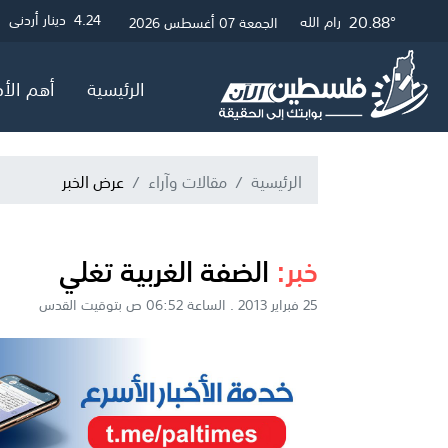
21.12°
26.52°
20.88°
3
4.24
4.05
دولار أمريكي
دينار أردني
جنيه إسترلين
غزة
القدس
رام الله
الجمعة 07 أغسطس 2026
الرئيسية
أهم الأخ
الرئيسية
مقالات وآراء
عرض الخبر
خبر:
الضفة الغربية تغلي
25 فبراير 2013 . الساعة 06:52 ص بتوقيت القدس