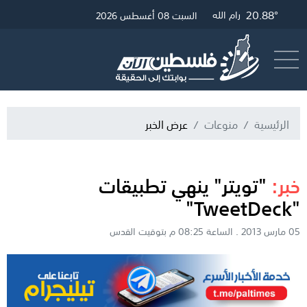
20.88°
25.98°
21.12°
غزة
القدس
رام الله
السبت 08 أغسطس 2026
أرسل خبر
البث المباشر
الرئيسية
منوعات
عرض الخبر
خبر:
"تويتر" ينهي تطبيقات
"TweetDeck"
05 مارس 2013 . الساعة 08:25 م بتوقيت القدس