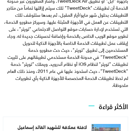
بأجهزة "آبل" أو تطبيق TweetDeck Air. وأشار المطورون عبر مدونة
الخدمة أن تطبيقات "TweetDeck" تلك سيتم إزالتها تماماً من متاجر
التطبيقات بحلول شهر مايو/أيار المقبل، ثم بعدها ستتوقف تلك
التطبيقات عن العمل في الأجهزة المثبتة عليها. وسيركز مطورو الخدمة،
التي تستخدم لإدارة حسابات موقع التواصل الاجتماعي "تويتر"، على
تطوير موقع الويب الخاص بالخدمة وإضافة تحسينات جديدة له. وجاء
إيقاف عمل تطبيقات الخدمة الخاصة بالأجهزة الذكية لتحويل
المستخدمين إلى تطبيق "تويتر"، حيث حث مطورو خدمة
"TweetDeck" في مدونة الخدمة مستخدمي تطبيقاتهم على تثبيت
تطبيقات "تويتر" لنظام iOS أو نظام أندرويد. ويملك "تويتر" خدمة
"TweetDeck"، حيث استحوذ عليها في عام 2011، ومنذ ذلك العام
لم تحظ تطبيقات الخدمة المخصصة للأجهزة الذكية بأي تطويرات
ملحوظة.
الأكثر قراءة
لافتة عملاقة للشهيد القائد إسماعيل