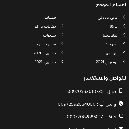
أقسام الموقع
عربي ودولي
محليات
حارتنا
مقالات وآراء
تكنولوجيا
منوعات
مدونات
تقارير مختارة
من نحن
توجيهي 2020
توجيهي 2021
توجيهي 2021
للتواصل والاستفسار
جوال : 00970593010735
واتس أب : 00972592034000
هاتف : 00972082886017
ايميل :
info@paltimes.ps