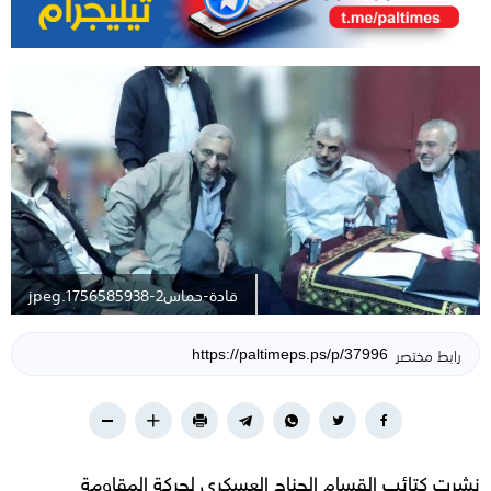
قادة-حماس2-1756585938.jpeg
رابط مختصر
نشرت كتائب القسام الجناح العسكري لحركة المقاومة