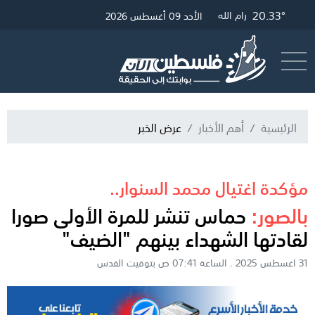
20.33°
25.65°
20.57°
19.42°
غزة
الخليل
القدس
رام الله
الأحد 09 أغسطس 2026
أرسل خبر
البث المباشر
الرئيسية
أهم الأخبار
عرض الخبر
مؤكدة اغتيال محمد السنوار..
بالصور:
حماس تنشر للمرة الأولى صورا
لقادتها الشهداء بينهم "الضيف"
31 اغسطس 2025 . الساعة 07:41 ص بتوقيت القدس