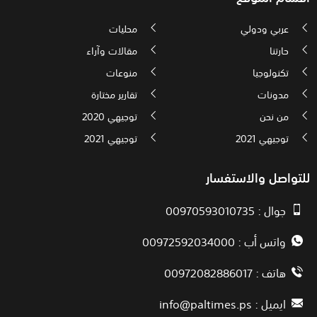
عربي ودولي
محليات
حارتنا
مقالات وآراء
تكنولوجيا
منوعات
مدونات
تقارير مختارة
من نحن
توجيهي 2020
توجيهي 2021
توجيهي 2021
للتواصل والاستفسار
جوال : 00970593010735
واتس أب : 00972592034000
هاتف : 00972082886017
ايميل :
info@paltimes.ps