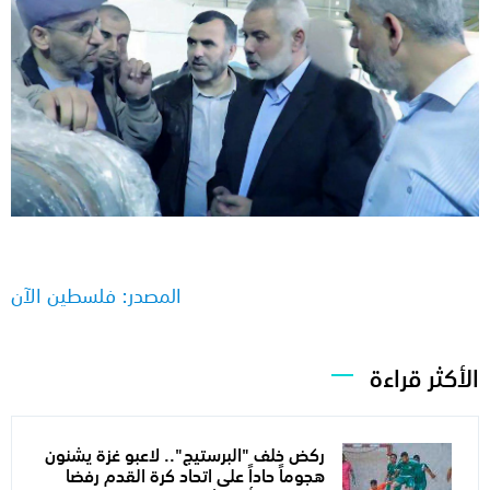
المصدر: فلسطين الآن
الأكثر قراءة
ركض خلف "البرستيج".. لاعبو غزة يشنون
هجوماً حاداً على اتحاد كرة القدم رفضا