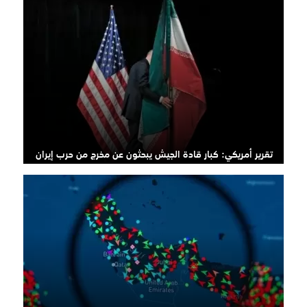
تقرير أمريكي: كبار قادة الجيش يبحثون عن مخرج من حرب إيران