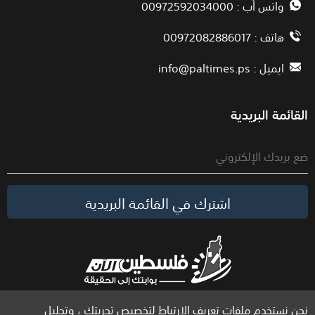
واتس أب : 00972592034000
هاتف : 00972082886017
ايميل :
info@paltimes.ps
القائمة البريدية
اشترك في القائمة البريدية
نحن نستخدم ملفات تعريف الارتباط لتخصيص تجربتك ، وتحليل
الحقوق محفوظة لموقع فلسطين الآن © 2026