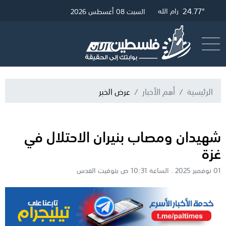
28.39°
25.01°
24.77°
غزة
القدس
رام الله
السبت 08 أغسطس 2026
أرسل خبر
البث المباشر
الرئيسية
أهم الأخبار
عرض الخبر
شهيدان ومصاب بنيران الاحتلال في
غزة
01 نوفمبر 2025 . الساعة 10:31 ص بتوقيت القدس