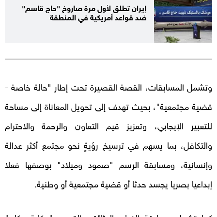
إيران تطلق لأول مرة صاروخ "حاج قاسم"
ضد قواعد أمريكية في المنطقة
وتشمل المسابقات، القصة القصيرة تحت إطار "حالة خاصة -
قضية مجتمعية"، بحيث تهدف إلى تحويل المعاناة إلى مساحة
للتعبير الإيجابي، وتعزيز قيم التعاون والرحمة والاحترام
والتكافل، بما يسهم في ترسيخ رؤيةٍ نحو مجتمع أكثر عدالة
وإنسانية، ومسابقة الرسم "صمود وميلاد" بوصفها فعلا
إبداعيا بصريا يجسد حدثا أو قضية مجتمعية أو وطنية.
كما تشمل مسابقة الفيلم الوثائقي القصير "حكاية مكان"