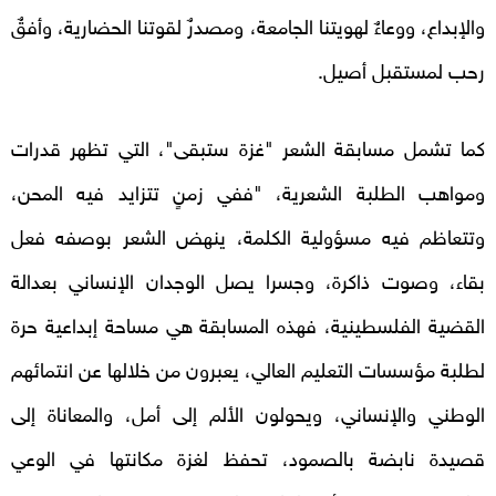
والإبداع، ووعاءٌ لهويتنا الجامعة، ومصدرٌ لقوتنا الحضارية، وأفقٌ
رحب لمستقبل أصيل.
كما تشمل مسابقة الشعر "غزة ستبقى"، التي تظهر قدرات
ومواهب الطلبة الشعرية، "ففي زمنٍ تتزايد فيه المحن،
وتتعاظم فيه مسؤولية الكلمة، ينهض الشعر بوصفه فعل
بقاء، وصوت ذاكرة، وجسرا يصل الوجدان الإنساني بعدالة
القضية الفلسطينية، فهذه المسابقة هي مساحة إبداعية حرة
لطلبة مؤسسات التعليم العالي، يعبرون من خلالها عن انتمائهم
الوطني والإنساني، ويحولون الألم إلى أمل، والمعاناة إلى
قصيدة نابضة بالصمود، تحفظ لغزة مكانتها في الوعي