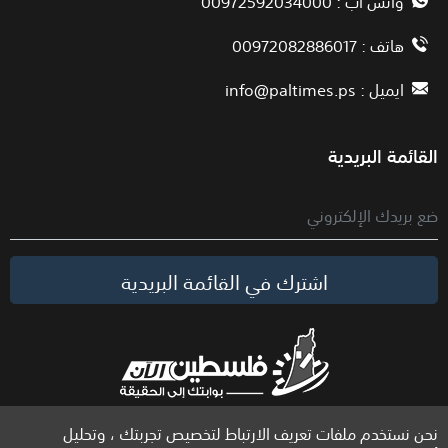
واتس أب : 00972592034000
هاتف : 00972082886017
ايميل :
info@paltimes.ps
القائمة البريدية
اشترك في القائمة البريدية
نحن نستخدم ملفات تعريف الارتباط لتخصيص تجربتك ، وتحليل
الحقوق محفوظة لموقع فلسطين الآن © 2026