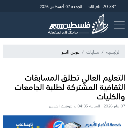
20.33°
25.42°
20.57°
19.42°
غزة
الخليل
القدس
رام الله
الجمعة 07 أغسطس 2026
أرسل خبر
البث المباشر
الرئيسية
محليات
عرض الخبر
التعليم العالي تطلق المسابقات
الثقافية المشتركة لطلبة الجامعات
والكليات
07 يناير 2026 . الساعة 04:35 م بتوقيت القدس