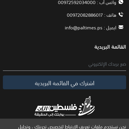
واتس أب : 00972592034000
هاتف : 00972082886017
ايميل :
info@paltimes.ps
القائمة البريدية
اشترك في القائمة البريدية
نحن نستخدم ملفات تعريف الارتباط لتخصيص تجربتك ، وتحليل
الحقوق محفوظة لموقع فلسطين الآن © 2026