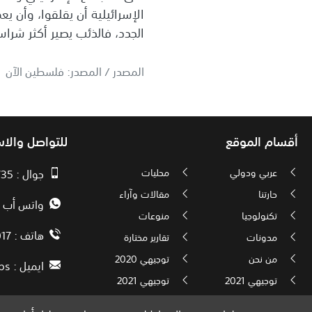
الإسرائيلية أن يقلقوا، وأن 
الجدد، فالذئب يصير أكثر شراسة
المصدر / المصدر: فلسطين الآن
أقسام الموقع
للتواصل والا
عربي ودولي
محليات
جوال : 00970593010735
حارتنا
مقالات وآراء
واتس أب : 72592034000
تكنولوجيا
منوعات
هاتف : 00972082886017
مدونات
تقارير مختارة
من نحن
توجيهي 2020
ايميل :
ps
توجيهي 2021
توجيهي 2021