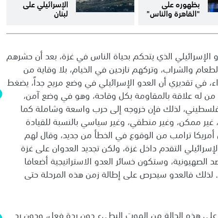
بظهوره على
الإسرائيلي على
"القاهرة والناس"
لبنان
 الإسرائيلي الذي يتحكم بحياة الناس في غزة، بعد أن حشرهم
لطعام والشراب، وتركهم نازحين في الخيام، بلا وقاية من
اء، في تقديري أن العدو الإسرائيلي في وضع مريح جداً، يضغط
ل من له علاقة بالمقاومة بكل وقاحة، وهو في وضع آمن،
لسطيني، لذلك فإن خروجه إلى حرب واسعة وشاملة كما
 غير ممكن، وغير منطقي، وغير سياسي بالنسبة للقيادة
 أمريكا ترامب من الوقوع في الخطأ من جديد، وقال لهم
إسرائيلي التقدم داخل غزة، ولكن تجديد العدوان على غزة
د الصهيونية، وستكون خسائر العدو الاستراتيجية أضعافا
 لذلك فالعدو سيحرص على إطالة زمن هذه المرحلة حتى
لى هذه الحالة من الموت البطيء دون ردة فعل، ودون رد