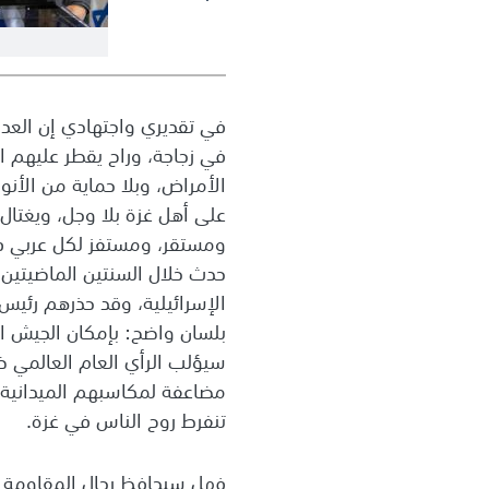
في تقديري واجتهادي إن العدو
في زجاجة، وراح يقطر عليهم ا
الأمراض، وبلا حماية من الأنو
على أهل غزة بلا وجل، ويغتا
ومستقر، ومستفز لكل عربي ف
حدث خلال السنتين الماضيتين،
الإسرائيلية، وقد حذرهم رئيس
بلسان واضح: بإمكان الجيش ال
سيؤلب الرأي العام العالمي ض
مضاعفة لمكاسبهم الميدانية.
تنفرط روح الناس في غزة.
فهل سيحافظ رجال المقاومة ع