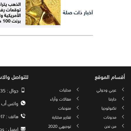
الذهب يترا
توقعات رفع 
أخبار ذات صلة
الأمريكية و
برنت 100 دولار
أقسام الموقع
للتواصل والا
عربي ودولي
محليات
جوال : 00970593010735
حارتنا
مقالات وآراء
واتس أب : 72592034000
تكنولوجيا
منوعات
هاتف : 00972082886017
مدونات
تقارير مختارة
من نحن
توجيهي 2020
ايميل :
ps