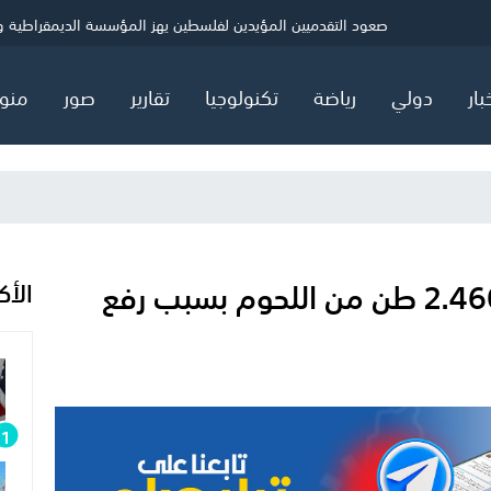
ني
الصحة بغزة: شهيد و5 إصابات خلال 24 ساعة
حماس: ننتظر ردًا رسميًا بشأن خارطة المرحلة الثانية
صعود التقدميين المؤيدين لفلسطين يهز المؤسسة الديمقراطية ويثي
بار
دولي
رياضة
تكنولوجيا
تقارير
صور
منو
مباحث التموين برفح تضبط 2.460 طن من اللحوم بسبب رفع
الأك