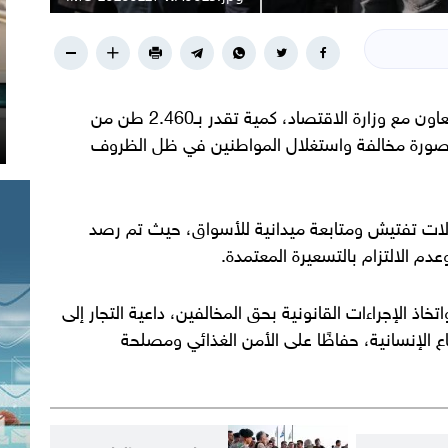
ضبطت مباحث التموين في محافظة رفح، بالتعاون مع وزارة الاقتصاد، كمية تقدر بـ2.460 طن من
ار بصورة مخالفة واستغلال المواطنين في ظل الظروف
ات تفتيش ومتابعة ميدانية للأسواق، حيث تم رصد
عدم الالتزام بالتسعيرة المعتمدة.
ذ الإجراءات القانونية بحق المخالفين، داعية التجار إلى
اع الإنسانية، حفاظًا على الأمن الغذائي ومصلحة