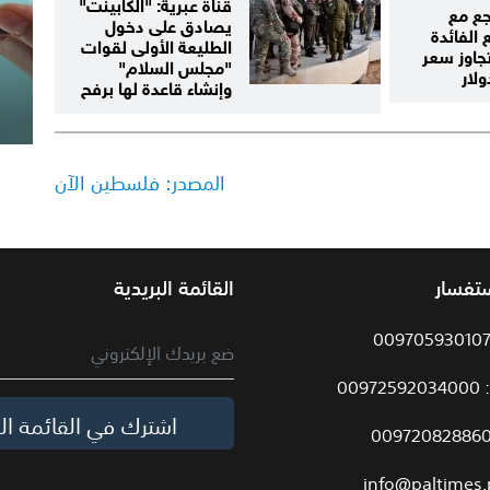
قناة عبرية: "الكابينت"
جع مع
يصادق على دخول
الفائدة
الطليعة الأولى لقوات
تجاوز سعر
"مجلس السلام"
وإنشاء قاعدة لها برفح
المصدر: فلسطين الآن
ستفسار
القائمة البريدية
009
اشترك في القائمة الب
info@paltimes.