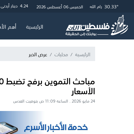
32.51°
30.57°
30.33°
3
4.24
4.05
دولار أمريكي
دينار أردني
جنيه إسترلي
غزة
القدس
رام الله
الخميس 06 أغسطس 2026
الرئيسية
أهم الأخ
الرئيسية
محليات
عرض الخبر
الأسعار
24 مايو 2026 . الساعة 11:09 ص بتوقيت القدس