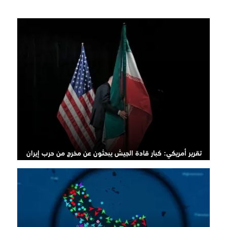
تقرير أمريكي: كبار قادة الجيش يبحثون عن مخرج من حرب إيران