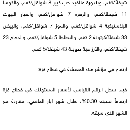
شيقلاً/كغم، وبندورة عناقيد حب كبير 8 شواقل/كغم، والكوسا
11 شيقلاً/كغم، والزهرة 7 شواقل/كغم، والخيار البيوت
البلاستيكية 4 شواقل/كغم، والموز 7 شواقل/كغم، والبيض
33 شيقلاً/كرتونة 2 كغم، والبطاطا 5 شواقل/كغم، والدجاج 23
شيقلاً/كغم، والأرز حبة طويلة 43 شيقلا/5 كغم.
ارتفاع في مؤشر غلاء المعيشة في قطاع غزة:
فيما سجل الرقم القياسي لأسعار المستهلك في قطاع غزة
ارتفاعاً نسبته 0.30%، خلال شهر أيار الماضي، مقارنة مع
الشهر الذي سبقه.