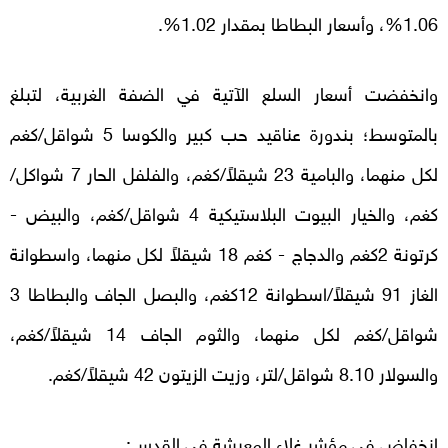
1.06%، وأسعار البطاطا بمقدار 1.02%.
وانخفضت أسعار السلع الآتية في الضفة الغربية، لتبلغ
بالمتوسط؛ بندورة عناقيد حب كبير والكوسا 5 شواقل/كغم
لكل منهما، والبامية 23 شيقلاً/كغم، والفلفل الحار 7 شواكل/
كغم، والخيار البيوت البلاستيكية 4 شواقل/كغم، والبيض -
كرتونة 2كغم والدجاج - كغم 18 شيقلاً لكل منهما، واسطوانة
الغاز 91 شيقلاً/اسطوانة 12كغم، والبصل الجاف والبطاطا 3
شواقل/كغم لكل منهما، والثوم الجاف 14 شيقلاً/كغم،
والسولار 8.10 شواقل/لتر، وزيت الزيتون 42 شيقلاً/كغم.
انخفاض في مؤشر غلاء المعيشة في القدس: