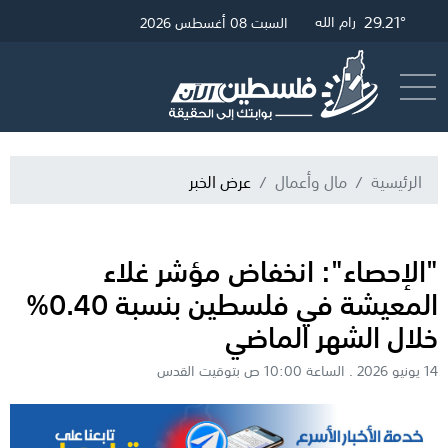
29.45°
32.71°
29.21°
28.3°
غزة
الخليل
القدس
رام الله
السبت 08 أغسطس 2026
أرسل خبر
البث المباشر
الرئيسية
مال وأعمال
عرض الخبر
"الإحصاء": انخفاض مؤشر غلاء
المعيشة في فلسطين بنسبة 0.40%
خلال الشهر الماضي
14 يونيو 2026 . الساعة 10:00 ص بتوقيت القدس