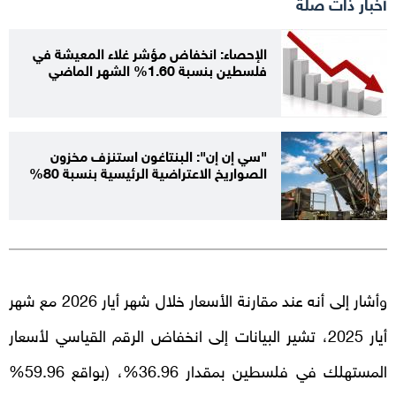
أخبار ذات صلة
الإحصاء: انخفاض مؤشر غلاء المعيشة في
فلسطين بنسبة 1.60% الشهر الماضي
"سي إن إن": البنتاغون استنزف مخزون
الصواريخ الاعتراضية الرئيسية بنسبة 80%
وأشار إلى أنه عند مقارنة الأسعار خلال شهر أيار 2026 مع شهر
أيار 2025، تشير البيانات إلى انخفاض الرقم القياسي لأسعار
المستهلك في فلسطين بمقدار 36.96%، (بواقع 59.96%