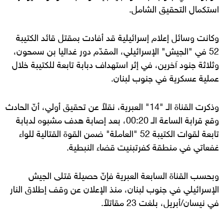
استكمال التحقيق الشامل.
وكانت وسائل إعلام إسرائيلية قد أفادت بمقتل قائد الكتيبة
52 في "الجيش" الإسرائيلي، المقدّم دور غداليا بن سمحون،
وثلاثة جنود آخرين، في إثر استهداف دبابة تابعة للكتيبة خلال
عملية عسكرية في جنوب لبنان.
وذكرت القناة الـ "14" العبرية، نقلاً عن تحقيق أولي، أنّ الحادث
وقع قرابة الساعة الـ 00:20، بعد إصابة هدف مشبوه لدبابة
تابعة لقوات الكتيبة 52 "العاملة" ضمن القوة القتالية للواء
غفعاتي في منطقة كفرتبنيت قضاء النبطية.
وبحسب القناة السابعة العبرية فإنّ حصيلة قتلى الجيش
الإسرائيلي في جنوب لبنان، منذ الإعلان عن وقف إطلاق النار
في نيسان/أبريل، بلغت 23 مقاتلاً.