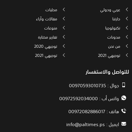
عربي ودولي
محليات
حارتنا
مقالات وآراء
تكنولوجيا
منوعات
مدونات
تقارير مختارة
من نحن
توجيهي 2020
توجيهي 2021
توجيهي 2021
للتواصل والاستفسار
جوال : 00970593010735
واتس أب : 00972592034000
هاتف : 00972082886017
ايميل :
info@paltimes.ps