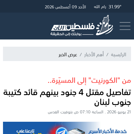
34.42°
32.79°
31.99°
غزة
القدس
رام الله
الأحد 09 أغسطس 2026
أرسل خبر
البث المباشر
الرئيسية
أهم الأخبار
عرض الخبر
من "الكورنيت" إلى المسيّرة..
تفاصيل مقتل 4 جنود بينهم قائد كتيبة
جنوب لبنان
21 يونيو 2026 . الساعة 07:10 ص بتوقيت القدس