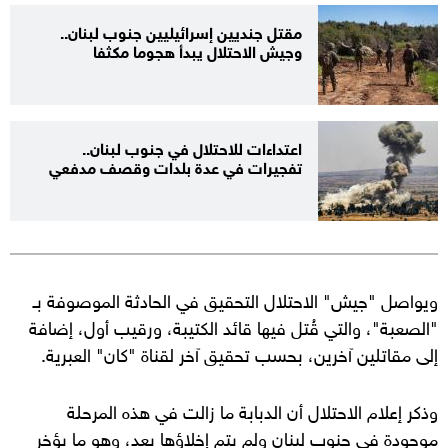
مقتل جنديين إسرائيليين جنوب لبنان..
وجيش الاحتلال يبدأ هجوما مكثفا
اعتداءات للاحتلال في جنوب لبنان..
تفجيرات في عدة بلدات وقصف مدفعي
ويواصل "جيش" الاحتلال التحقيق في الحادثة الموصوفة بـ
"الصعبة"، والتي قُتل فيها قائد الكتيبة، ورقيب أول، إضافة
إلى مقاتلين آخرين، بحسب تحقيق آخر لقناة "كان" العبرية.
وذكر إعلام الاحتلال أن الدبابة ما زالت في هذه المرحلة
موجودة في جنوب لبنان ولم يتم إخلاؤها بعد، وهو ما يؤخر