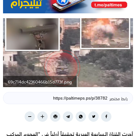
69c714dc42360466b15d773f.png
رابط مختصر
أجرت القناة الـسابعة العبرية تحقيقاً أولياً في "الهجوم المركب