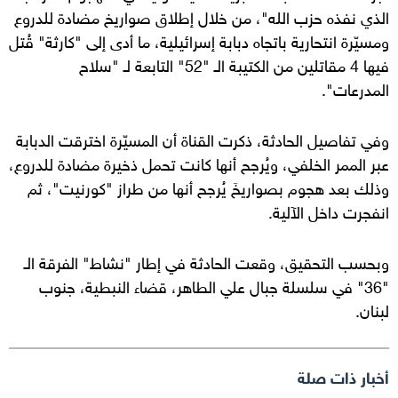
الذي نفذه حزب الله"، من خلال إطلاق صواريخ مضادة للدروع
ومسيّرة انتحارية باتجاه دبابة إسرائيلية، ما أدى إلى "كارثة" قُتل
فيها 4 مقاتلين من الكتيبة الـ "52" التابعة لـ "سلاح
المدرعات".
وفي تفاصيل الحادثة، ذكرت القناة أن المسيّرة اخترقت الدبابة
عبر الممر الخلفي، ويُرجح أنها كانت تحمل ذخيرة مضادة للدروع،
وذلك بعد هجوم بصواريخَ يُرجح أنها من طراز "كورنيت"، ثم
انفجرت داخل الآلية.
وبحسب التحقيق، وقعت الحادثة في إطار "نشاط" الفرقة الـ
"36" في سلسلة جبال علي الطاهر، قضاء النبطية، جنوب
لبنان.
أخبار ذات صلة