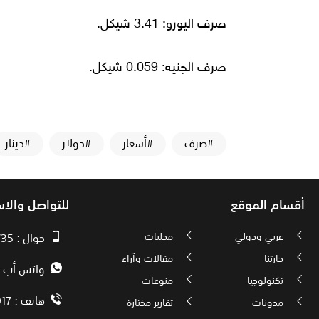
صرف اليورو: 3.41 شيكل.
صرف الجنيه: 0.059 شيكل.
#صرف
#أسعار
#دولار
#دينار
أقسام الموقع
للتواصل والا
عربي ودولي
محليات
جوال : 00970593010735
حارتنا
مقالات وآراء
واتس أب : 72592034000
تكنولوجيا
منوعات
هاتف : 00972082886017
مدونات
تقارير مختارة