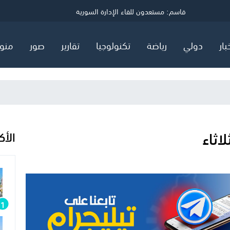
ي
قاسم: مستعدون للقاء الإدارة السورية
توضيح مهم صادر عن هيئة البترول في قطاع غزة
السعودية وتركيا وباكستان توقع اتفاق "دفاع مشترك"
بار
دولي
رياضة
تكنولوجيا
تقارير
صور
منو
اثاء
الأك