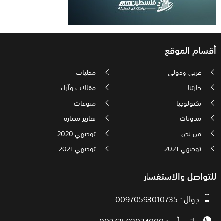
أقسام الموقع
عربي ودولي
محليات
حارتنا
مقالات وآراء
تكنولوجيا
منوعات
مدونات
تقارير مختارة
من نحن
توجيهي 2020
توجيهي 2021
توجيهي 2021
للتواصل والاستفسار
جوال : 00970593010735
واتس أب : 00972592034000