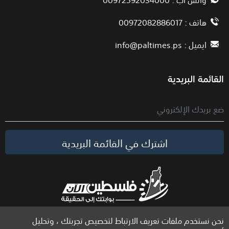
هاتف : 00972082886017
ايميل :
info@paltimes.ps
القائمة البريدية
اشترك في القائمة البريدية
نحن نستخدم ملفات تعريف الارتباط لتخصيص تجربتك ، وتحليل
الحقوق محفوظة لموقع فلسطين الآن © 2026