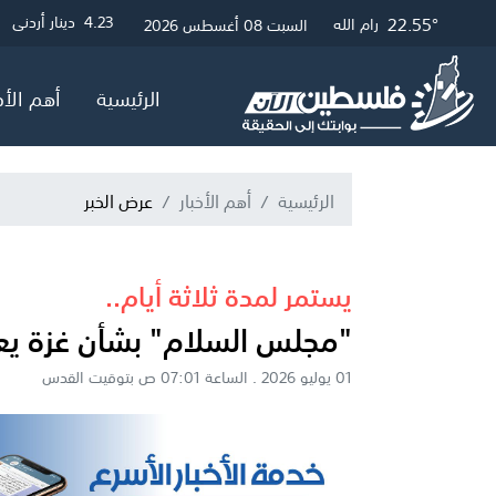
22.79°
28.45°
22.55°
3
4.23
4.05
دولار أمريكي
دينار أردني
جنيه إسترلين
غزة
القدس
رام الله
السبت 08 أغسطس 2026
الرئيسية
أهم الأخ
الرئيسية
أهم الأخبار
عرض الخبر
يستمر لمدة ثلاثة أيام..
"مجلس السلام" بشأن غزة يع
01 يوليو 2026 . الساعة 07:01 ص بتوقيت القدس