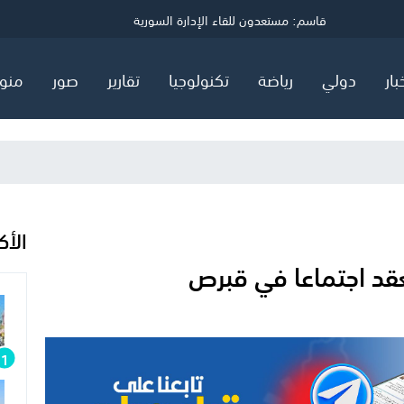
ي
قاسم: مستعدون للقاء الإدارة السورية
توضيح مهم صادر عن هيئة البترول في قطاع غزة
السعودية وتركيا وباكستان توقع اتفاق "دفاع مشترك"
بار
دولي
رياضة
تكنولوجيا
تقارير
صور
منو
الأك
قد اجتماعا في قبرص