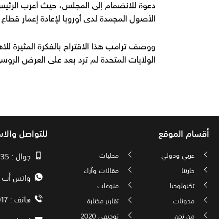
دعوة للانضمام إلى المجلس، حيث أعرب الرئي
الأصول المجمدة لدى أوروبا لإعادة إعمار قطاع
ووصف ترامب هذا الاقتراح بالفكرة المثيرة للاه
الولايات المتحدة لم ترد بعد على العرض الروس
أقسام الموقع
للتواصل والا
عربي ودولي
محليات
جوال : 00970593010735
حارتنا
مقالات وآراء
واتس أب : 72592034000
تكنولوجيا
منوعات
هاتف : 00972082886017
مدونات
تقارير مختارة
من نحن
توجيهي 2020