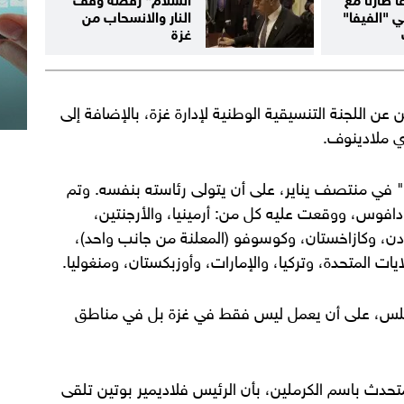
 "الفيفا"
النار والانسحاب من
غزة
ن اللجنة التنسيقية الوطنية لإدارة غزة، بالإضافة إلى
ي ملادينوف.
 في منتصف يناير، على أن يتولى رئاسته بنفسه. وتم
ثاق المجلس في 22 يناير في دافوس، ووقعت عليه كل من: أرمينيا، والأرجنتين،
لأردن، وكازاخستان، وكوسوفو (المعلنة من جانب واحد)،
ات المتحدة، وتركيا، والإمارات، وأوزبكستان، ومنغوليا.
مجلس، على أن يعمل ليس فقط في غزة بل في مناطق
حدث باسم الكرملين، بأن الرئيس فلاديمير بوتين تلقى