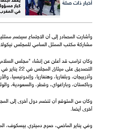
أخبار ذات صلة
كبار مسؤولي
في المغرب
وأشارت المصادر إلى أن الاجتماع سيضم ممثلين ع
مشاركة مكتب الممثل السامي للمجلس نيكولا
وكان ترامب قد أعلن عن إنشاء "مجلس السلام"
التصديق على مي
وأذربيجان، وبلغاريا، وهنغاريا، وإندونيسيا، وا
وباكستان، وباراغواي، وقطر، والسعودية، والولاي
وكان من المتوقع أن تنضم دول أخرى إلى ال
أخرى أيضا.
وفي يناير الماضي، صرح دميتري بيسكوف، المت