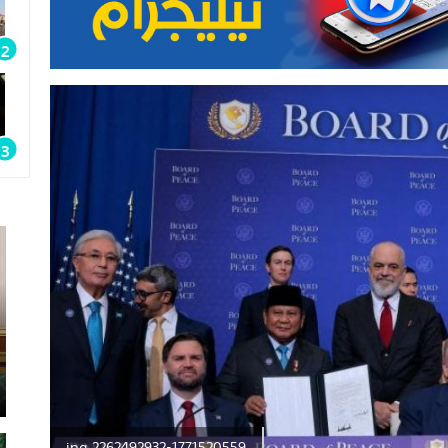
2262492932-1771520559.jpg