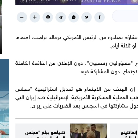
اؤه بمبادرة من الرئيس الأمريكي دونالد ترامب، اجتماعا
مسؤولون رسميون"، دون الإعلان عن القائمة الكاملة
اجتماع، دون المشاركة فيه.
إن الهدف من الاجتماع هو تعديل استراتيجية "مجلس
العملية العسكرية الأمريكية الإسرائيلية ضد إيران التي
إنفانتينو
نتنياهو يبلغ "مجلس
ا طارئا مع
السلام" رفضه وقف