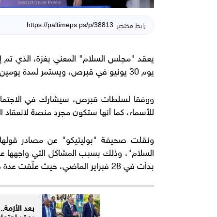
رابط مختصر
يعقد "مجلس السلام" المعني بغزة، الذي تم إنش
يوم 30 يونيو في قبرص، ويستمر لمدة يومين أو ثلاثة أيام.
ووفقا لسلطات قبرص، سيشارك في الاجتماع "
للأسماء، كما أنها ستكون مجرد منصة لانعقاد ال
ونقلت صحيفة "بوليتيكو" عن مصادر قولها 
السلام"، وذلك بسبب المشاكل التي واجهها عقب 
بدأت في 28 فبراير الماضي، حيث علّقت عدة دول مشاركتها في المجلس بعد الضربات على إيران.
بعد الأزمة.. 
يعقد اجتماع