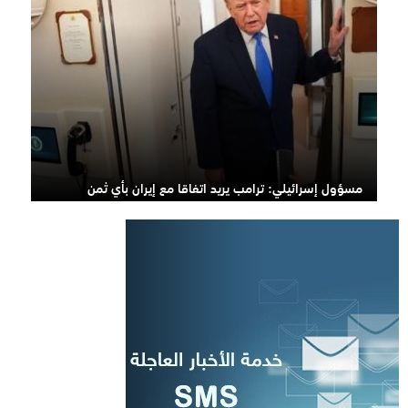
مسؤول إسرائيلي: ترامب يريد اتفاقا مع إيران بأي ثمن