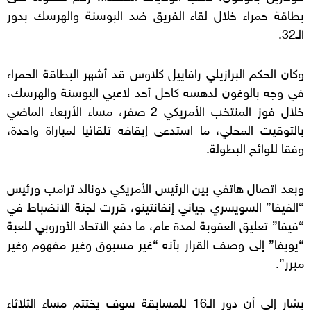
بطاقة حمراء خلال لقاء الفريق ضد البوسنة والهرسك بدور
الـ32.
وكان الحكم البرازيلي رافاييل كلاوس قد أشهر البطاقة الحمراء
في وجه بالوغون لدهسه كاحل أحد لاعبي البوسنة والهرسك،
خلال فوز المنتخب الأمريكي 2-صفر، مساء الأربعاء الماضي
بالتوقيت المحلي، ما استدعى إيقافه تلقائيا لمباراة واحدة،
وفقا للوائح البطولة.
وبعد اتصال هاتفي بين الرئيس الأمريكي دونالد ترامب ورئيس
“الفيفا” السويسري جياني إنفانتينو، قررت لجنة الانضباط في
“فيفا” تعليق العقوبة لمدة عام، ما دفع الاتحاد الأوروبي للعبة
“يويفا” إلى وصف القرار بأنه “غير مسبوق وغير مفهوم وغير
مبرر”.
يشار إلى أن دور الـ16 للمسابقة سوف يختتم مساء الثلاثاء