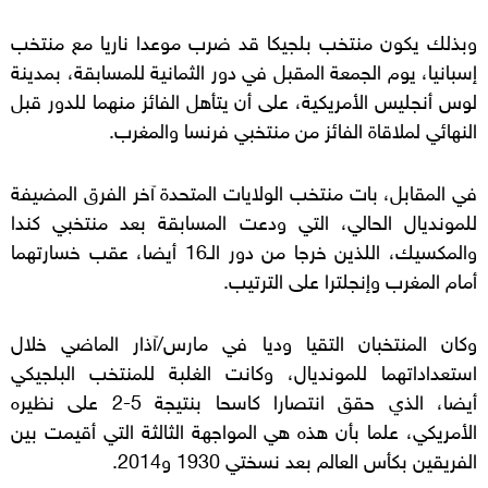
وبذلك يكون منتخب بلجيكا قد ضرب موعدا ناريا مع منتخب
إسبانيا، يوم الجمعة المقبل في دور الثمانية للمسابقة، بمدينة
لوس أنجليس الأمريكية، على أن يتأهل الفائز منهما للدور قبل
النهائي لملاقاة الفائز من منتخبي فرنسا والمغرب.
في المقابل، بات منتخب الولايات المتحدة آخر الفرق المضيفة
للمونديال الحالي، التي ودعت المسابقة بعد منتخبي كندا
والمكسيك، اللذين خرجا من دور الـ16 أيضا، عقب خسارتهما
أمام المغرب وإنجلترا على الترتيب.
وكان المنتخبان التقيا وديا في مارس/آذار الماضي خلال
استعداداتهما للمونديال، وكانت الغلبة للمنتخب البلجيكي
أيضا، الذي حقق انتصارا كاسحا بنتيجة 5-2 على نظيره
الأمريكي، علما بأن هذه هي المواجهة الثالثة التي أقيمت بين
الفريقين بكأس العالم بعد نسختي 1930 و2014.