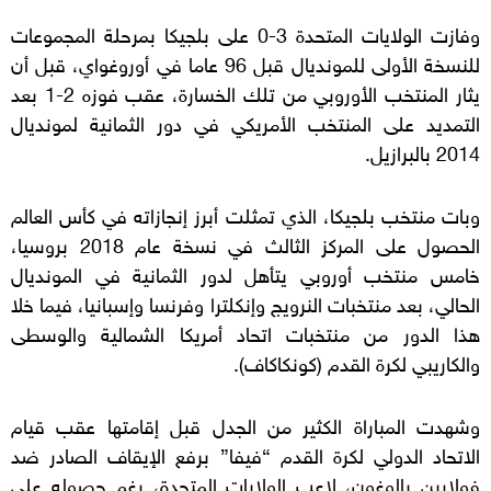
وفازت الولايات المتحدة 3-0 على بلجيكا بمرحلة المجموعات
للنسخة الأولى للمونديال قبل 96 عاما في أوروغواي، قبل أن
يثار المنتخب الأوروبي من تلك الخسارة، عقب فوزه 2-1 بعد
التمديد على المنتخب الأمريكي في دور الثمانية لمونديال
2014 بالبرازيل.
وبات منتخب بلجيكا، الذي تمثلت أبرز إنجازاته في كأس العالم
الحصول على المركز الثالث في نسخة عام 2018 بروسيا،
خامس منتخب أوروبي يتأهل لدور الثمانية في المونديال
الحالي، بعد منتخبات النرويج وإنكلترا وفرنسا وإسبانيا، فيما خلا
هذا الدور من منتخبات اتحاد أمريكا الشمالية والوسطى
والكاريبي لكرة القدم (كونكاكاف).
وشهدت المباراة الكثير من الجدل قبل إقامتها عقب قيام
الاتحاد الدولي لكرة القدم “فيفا” برفع الإيقاف الصادر ضد
فولارين بالوغون، لاعب الولايات المتحدة، رغم حصوله على