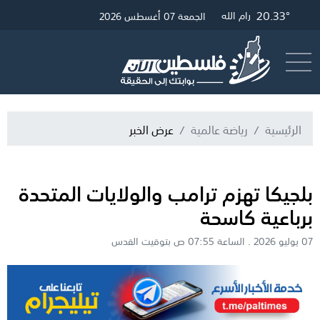
20.33°
25.42°
20.57°
19.42°
غزة
الخليل
القدس
رام الله
الجمعة 07 أغسطس 2026
أرسل خبر
البث المباشر
الرئيسية
رياضة عالمية
عرض الخبر
بلجيكا تهزم ترامب والولايات المتحدة
برباعية كاسحة
07 يوليو 2026 . الساعة 07:55 ص بتوقيت القدس