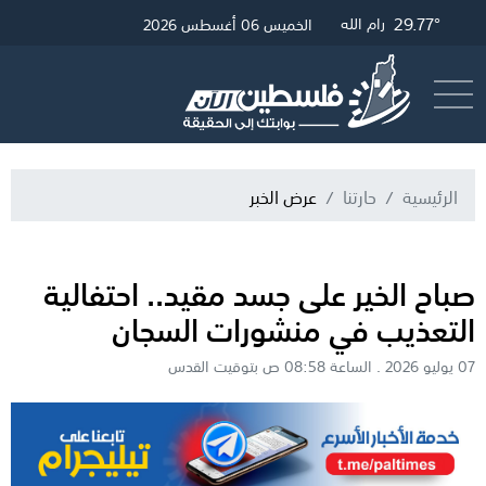
28.86°
29.45°
31.86°
29.77°
غزة
الخليل
القدس
رام الله
الخميس 06 أغسطس 2026
أرسل خبر
البث المباشر
الرئيسية
حارتنا
عرض الخبر
صباح الخير على جسد مقيد.. احتفالية
التعذيب في منشورات السجان
07 يوليو 2026 . الساعة 08:58 ص بتوقيت القدس