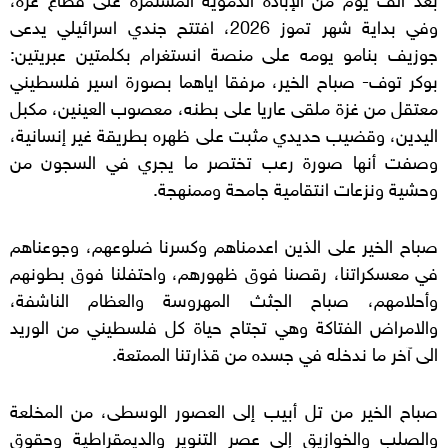
وفي بداية شهر تموز 2026، افتتح جندي اسرائيلي يدعى
جوزيف بنامو يومه على منصة انستغرام بكلمتين عبريتين:
بوكر توف- صباح الخير، مرفقا اياهما بصورة اسير فلسطيني
معتقل من غزة ملقى عاريا على بطنه، معصوب العينين، مكبل
اليدين، وقضيب حديدي مثبت على ظهره بطريقة غير إنسانية،
وصفت أنها صورة رعب تختصر ما يجري في السجون من
وحشية ونزعات انتقامية جامحة وممنهجة.
صباح الخير على الذين اعدمناهم وكسرنا ضلوعهم، وجوعناهم
في معسكراتنا، رقصنا فوق ظهورهم، واحتفلنا فوق بطونهم
وأحلامهم، صباح الجثث المهروسة والعظام الناشفة،
والامراض الفتاكة وهي تجتاح حياة كل فلسطيني من الوريد
الى آخر ما ندخله في جسده من قذارتنا الممتعة.
صباح الخير من تل أبيب إلى العصور الوسطى، من المخلعة
والصلب والخوازيق إلى عصر التنوير والديمقراطية وحقوق