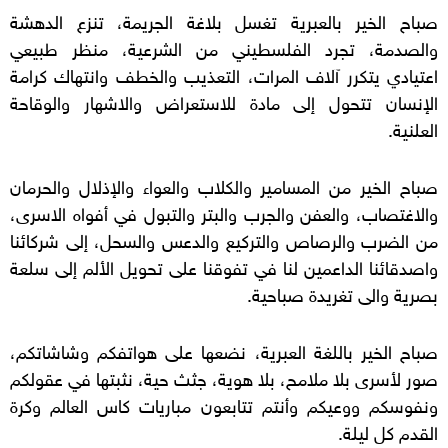
صباح الخير بالعبرية تغسل بلاغة الجريمة، تنزع الدهشة
والصدمة، تجرد الفلسطيني من الشرعية، منظر طبيعي
اعتيادي يتكرر آلاف المرات، التعذيب والخطف وانتهاك كرامة
الإنسان تتحول إلى مادة للاستعراض والاشهار والوقاحة
العلنية.
صباح الخير من المسامير والكلاب والعواء والإذلال والحرمان
والاغتصاب، والعفن والجرب والبتر والتبول في أفواه الاسرى،
من الضرب والرصاص والتركيع والدعس والسحل، إلى شركائنا
واصدقائنا الداعمين لنا في تفوقنا على تحويل الألم إلى سلعة
بصرية والى تغريدة صباحية.
صباح الخير باللغة العبرية، نضعها على هواتفكم وشاشاتكم،
صور لأسرى بلا ملامح، بلا هوية، جثث حية، نثبتها في عقولكم
ونفوسكم ووعيكم وأنتم تتابعون مباريات كاس العالم وكرة
القدم كل ليلة.