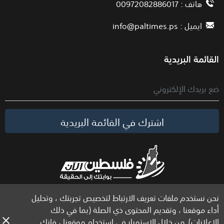
هاتف : 00972082886017
ايميل :
info@paltimes.ps
القائمة البريدية
اشترك في القائمة البريدية
نحن نستخدم ملفات تعريف الارتباط لتخصيص تجربتك ، وتحليل
الحقوق محفوظة لموقع فلسطين الآن © 2026
أداء موقعنا ، وتقديم المحتوى ذي الصلة (بما في ذلك
الإعلانات). من خلال الاستمرار في استخدام موقعنا ، فإنك