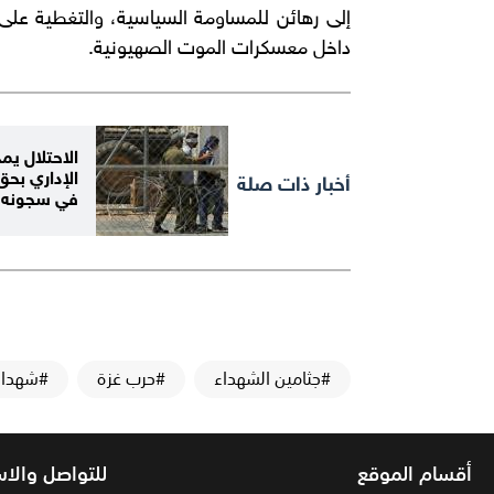
إلى رهائن للمساومة السياسية، والتغطية على 
داخل معسكرات الموت الصهيونية.
الاحتلال يمد
أخبار ذات صلة
في سجونه
#جثامين الشهداء
#حرب غزة
#شهداء
أقسام الموقع
للتواصل والا