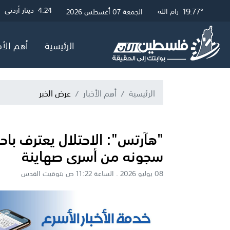
19.77°
24.91°
20.01°
3.01
4.24
4.05
دينار أردني
دولار أمريكي
جنيه إسترلين
غزة
رام الله
القدس
الجمعة 07 أغسطس 2026
الرئيسية
أهم الأخ
الرئيسية
أهم الأخبار
عرض الخبر
"هآرتس": الاحتلال يعترف باح
سجونه من أسرى صهاينة
08 يوليو 2026 . الساعة 11:22 ص بتوقيت القدس