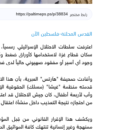
رابط مختصر
القدس المحلتة-فلسطين الآن
اعترفت سلطات الاحتلال الإسرائيلي رسمياً، 
سكان قطاع غزة لاستخدامها كأوراق ضغط وأغ
وجود أي أسير أو مفقود صهيوني حالياً لدى فص
وأفادت صحيفة "هآرتس" العبرية، بأن هذا الاع
قدمته منظمة "غيشا" (مسلك) الحقوقية الإس
من احتجازه نتيجة التعذيب داخل منشأة اعتقال 
ويكشف هذا الإقرار القانوني من قِبل الم
ممنهجة وغير إنسانية تنتهك كافة المواثيق الد