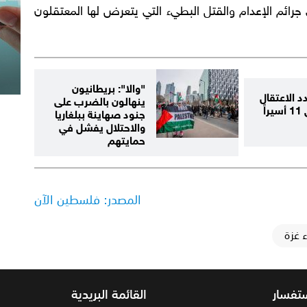
جرائم الإعدام والقتل البطيء التي يتعرض لها المعتقلون
"والا": بريطانيون
د الاعتقال
ينهالون بالضرب على
الإداري بحق 11 أسيراً
جنود صهاينة ببلغاريا
والاحتلال يفشل في
حمايتهم
المصدر: فلسطين الآن
 غزة
ستفسار
القائمة البريدية