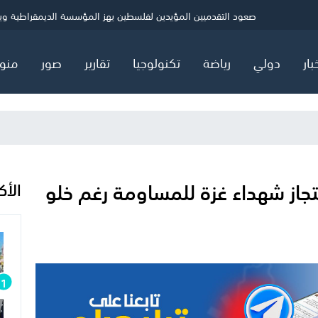
ي
الصحة بغزة: شهيد و5 إصابات خلال 24 ساعة
حماس: ننتظر ردًا رسميًا بشأن خارطة المرحلة الثانية
صعود التقدميين المؤيدين لفلسطين يهز المؤسسة الديمقراطية ويثير
بار
دولي
رياضة
تكنولوجيا
تقارير
صور
منو
تجاز شهداء غزة للمساومة رغم خلو
الأك