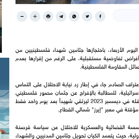
اليوم الأربعاء، باحتجازها جثامين شهداء فلسطينيين من
راض تفاوضية مستقبلية، على الرغم من إقرارها بعدم
ائل المقاومة الفلسطينية.
تراف الصادم جاء في إطار رد نيابة الاحتلال على التماس
رائيلية، للمطالبة بالإفراج عن جثمان مصور فلسطيني
وأب لأربعة أطفال، كان جيش الاحتلال قد اعتقله في ديسمبر 2023 ليرتقي شهيداً بعد يوم واحد فقط
مؤقتة في معبر "إيرز" شمالي القطاع.
ؤسسة القضائية والعسكرية للاحتلال عن سياسة قرصنة
ولية، حيث يتعمد الكيان تحويل جثامين المدنيين والشهداء