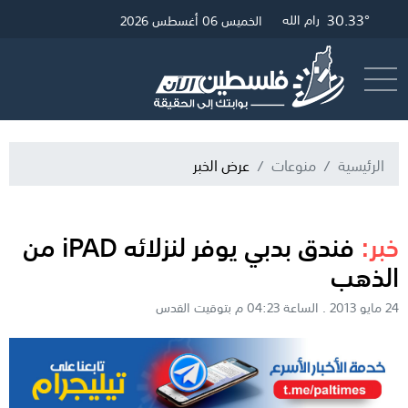
30.33°
30.57°
32.51°
غزة
القدس
رام الله
الخميس 06 أغسطس 2026
أرسل خبر
البث المباشر
الرئيسية
منوعات
عرض الخبر
خبر:
فندق بدبي يوفر لنزلائه iPAD من
الذهب
24 مايو 2013 . الساعة 04:23 م بتوقيت القدس