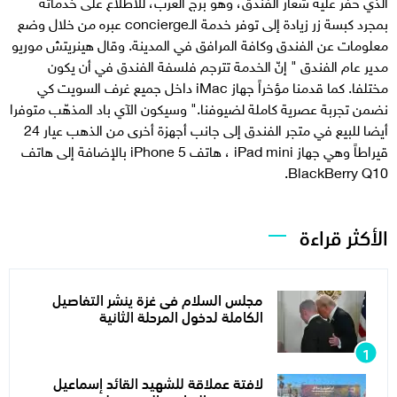
الذي حفر عليه شعار الفندق، وهو برج العرب، للاطلاع على خدماته
بمجرد كبسة زر زيادة إلى توفر خدمة الـconcierge عبره من خلال وضع
معلومات عن الفندق وكافة المرافق في المدينة. وقال هينريتش موريو
مدير عام الفندق " إنّ الخدمة تترجم فلسفة الفندق في أن يكون
مختلفا. كما قدمنا مؤخراً جهاز iMac داخل جميع غرف السويت كي
نضمن تجربة عصرية كاملة لضيوفنا." وسيكون الآي باد المذهّب متوفرا
أيضا للبيع في متجر الفندق إلى جانب أجهزة أخرى من الذهب عيار 24
قيراطاً وهي جهاز iPad mini ، هاتف iPhone 5 بالإضافة إلى هاتف
BlackBerry Q10.
الأكثر قراءة
مجلس السلام فى غزة ينشر التفاصيل
الكاملة لدخول المرحلة الثانية
لافتة عملاقة للشهيد القائد إسماعيل